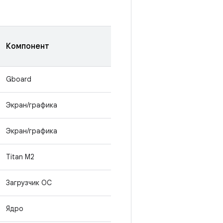
Компонент
Gboard
Экран/графика
Экран/графика
Titan M2
Загрузчик ОС
Ядро