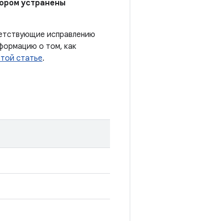
отором устранены
тветствующие исправлению
формацию о том, как
этой статье
.