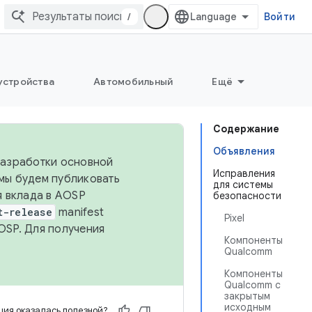
/
Войти
устройства
Автомобильный
Ещё
Содержание
Объявления
 разработки основной
Исправления
 мы будем публиковать
для системы
я вклада в AOSP
безопасности
t-release
manifest
Pixel
OSP. Для получения
Компоненты
Qualcomm
Компоненты
Qualcomm с
закрытым
исходным
ия оказалась полезной?