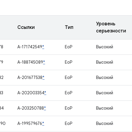
Уровень
Ссылки
Тип
серьезности
78
A-171742549
*
EoP
Высокий
79
A-188745089
*
EoP
Высокий
82
A-201677538
*
EoP
Высокий
83
A-202003354
*
EoP
Высокий
84
A-203250788
*
EoP
Высокий
490
A-199579676
*
EoP
Высокий