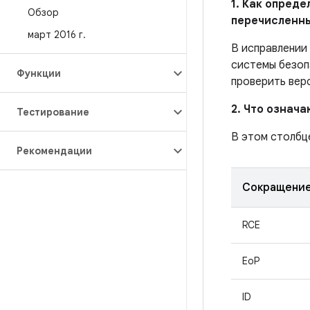
1. Как опред
Обзор
перечисленн
март 2016 г
.
В исправлении
системы безоп
Функции
проверить вер
2. Что означ
Тестирование
В этом столбц
Рекомендации
Сокращени
RCE
EoP
ID