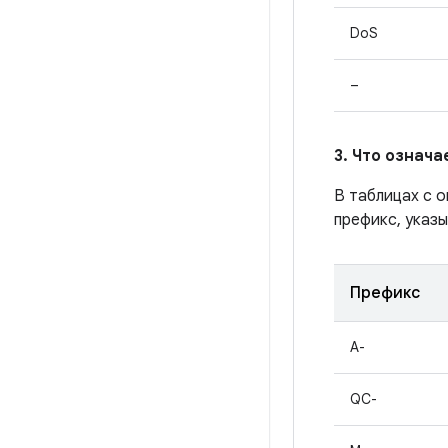
DoS
–
3. Что означ
В таблицах с 
префикс, указы
Префикс
A-
QC-