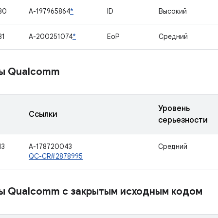
80
A-197965864
*
ID
Высокий
81
A-200251074
*
EoP
Средний
ы Qualcomm
Уровень
Ссылки
серьезности
13
A-178720043
Средний
QC-CR#2878995
ы Qualcomm с закрытым исходным кодом