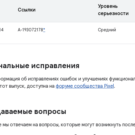
Уровень
Ссылки
серьезности
14
A-193072178
*
Средний
нальные исправления
ормация об исправлениях ошибок и улучшениях функциона
тот выпуск, доступна на
форуме сообщества Pixel
.
даваемые вопросы
е мы отвечаем на вопросы, которые могут возникнуть посл