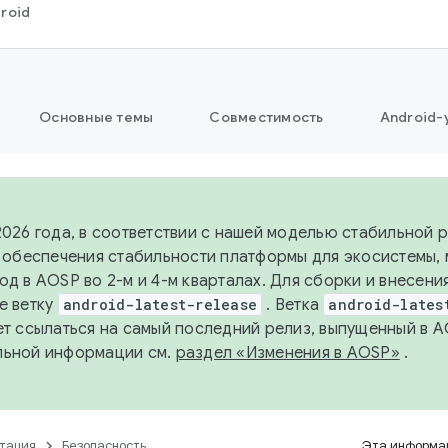
roid
Основные темы
Совместимость
Android-
2026 года, в соответствии с нашей моделью стабильной
я обеспечения стабильности платформы для экосистемы,
од в AOSP во 2-м и 4-м кварталах. Для сборки и внесени
е ветку
android-latest-release
. Ветка
android-lates
ет ссылаться на самый последний релиз, выпущенный в A
льной информации см.
раздел «Изменения в AOSP»
.
тация
Безопасность
Эта информац