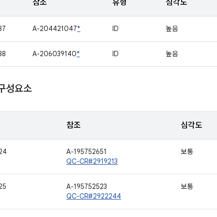
참조
유형
심각도
87
A-204421047
*
ID
높음
88
A-206039140
*
ID
높음
 구성요소
참조
심각도
24
A-195752651
보통
QC-CR#2919213
25
A-195752523
보통
QC-CR#2922244