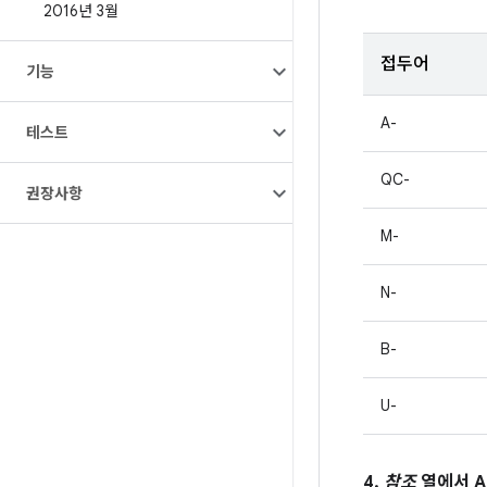
2016년 3월
접두어
기능
A-
테스트
QC-
권장사항
M-
N-
B-
U-
4.
참조
열에서 A