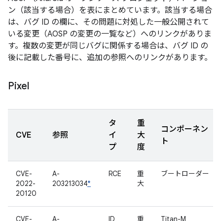
ン（該当する場合）を表にまとめています。該当する場合
は、バグ ID の欄に、その問題に対処した一般公開されて
いる変更（AOSP の変更の一覧など）へのリンクがありま
す。複数の変更が同じバグに関係する場合は、バグ ID の
後に記載した番号に、追加の参照へのリンクがあります。
Pixel
タ
重
コンポーネン
CVE
参照
イ
大
ト
プ
度
CVE-
A-
RCE
重
ブートローダー
2022-
203213034
*
大
20120
CVE-
A-
ID
重
Titan-M