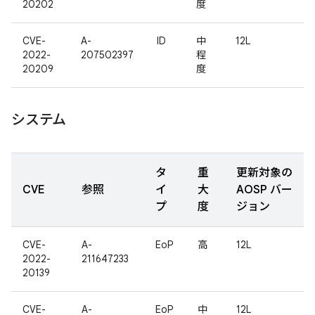
20202
度
CVE-
A-
ID
中
12L
2022-
207502397
程
20209
度
システム
タ
重
更新対象の
CVE
参照
イ
大
AOSP バー
プ
度
ジョン
CVE-
A-
EoP
高
12L
2022-
211647233
20139
CVE-
A-
EoP
中
12L