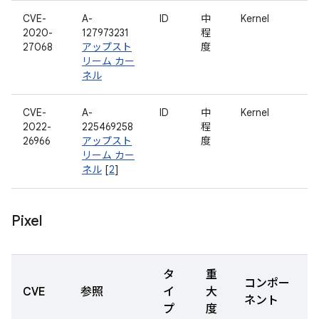
CVE-
A-
ID
中
Kernel
2020-
127973231
程
27068
アップスト
度
リーム カー
ネル
CVE-
A-
ID
中
Kernel
2022-
225469258
程
26966
アップスト
度
リーム カー
ネル
[
2
]
Pixel
タ
重
コンポー
CVE
参照
イ
大
ネント
プ
度