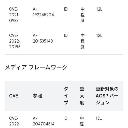
CVE-
A-
ID
中
12L
2021-
192245204
程
0983
度
CVE-
A-
ID
中
12L
2022-
201535148
程
20196
度
メディア フレームワーク
タ
重
更新対象の
CVE
参照
イ
大
AOSP バー
プ
度
ジョン
CVE-
A-
ID
中
12L
2022-
204704614
程