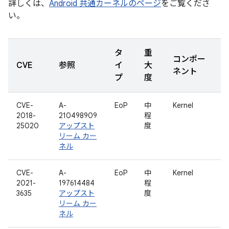
詳しくは、
Android 共通カーネルのページ
をご覧くださ
い。
タ
重
コンポー
CVE
参照
イ
大
ネント
プ
度
CVE-
A-
EoP
中
Kernel
2018-
210498909
程
25020
アップスト
度
リーム カー
ネル
CVE-
A-
EoP
中
Kernel
2021-
197614484
程
3635
アップスト
度
リーム カー
ネル