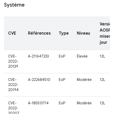
Système
Version
AOSP
CVE
Références
Type
Niveau
mises 
jour
CVE-
A-211647233
EoP
Élevée
12L
2022-
20139
CVE-
A-222684510
EoP
Modérée
12L
2022-
20194
CVE-
A-185513714
EoP
Modérée
12L
2022-
20207