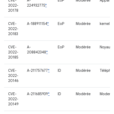
CVE-
A-
EoP
Modérée
Apparei
2022-
224932775
*
20178
CVE-
A-188911154
*
EoP
Modérée
kernel
2022-
20183
CVE-
A-
EoP
Modérée
Noyau
2022-
208842348
*
20185
CVE-
A-211757677
*
ID
Modérée
Télépho
2022-
20146
CVE-
A-211685939
*
ID
Modérée
Modem
2022-
20149