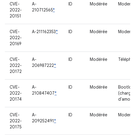
CVE-
A-
ID
Modérée
Modem
2022-
210712565
*
20151
CVE-
A-211162353
*
ID
Modérée
Modem
2022-
20169
CVE-
A-
ID
Modérée
Télépho
2022-
206987222
*
20172
CVE-
A-
ID
Modérée
Bootloa
2022-
210847407
*
(charge
20174
d'amorç
CVE-
A-
ID
Modérée
Modem
2022-
209252491
*
20175