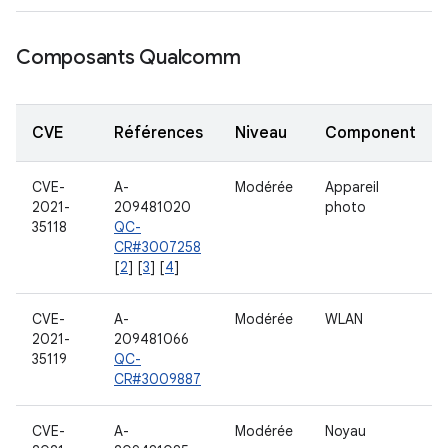
Composants Qualcomm
CVE
Références
Niveau
Component
CVE-
A-
Modérée
Appareil
2021-
209481020
photo
35118
QC-
CR#3007258
[
2
] [
3
] [
4
]
CVE-
A-
Modérée
WLAN
2021-
209481066
35119
QC-
CR#3009887
CVE-
A-
Modérée
Noyau