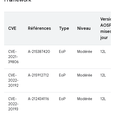
Version
AOSP
CVE
Références
Type
Niveau
mises à
jour
CVE-
A-215387420
EoP
Modérée
12L
2021-
39806
CVE-
A-215912712
EoP
Modérée
12L
2022-
20192
CVE-
A-212434116
EoP
Modérée
12L
2022-
20193