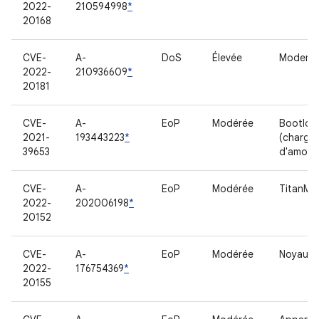
2022-
210594998
*
20168
CVE-
A-
DoS
Élevée
Modem
2022-
210936609
*
20181
CVE-
A-
EoP
Modérée
Bootloa
2021-
193443223
*
(charge
39653
d'amorç
CVE-
A-
EoP
Modérée
TitanM
2022-
202006198
*
20152
CVE-
A-
EoP
Modérée
Noyau
2022-
176754369
*
20155