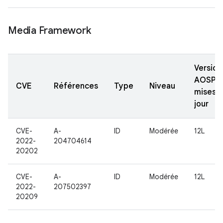
Media Framework
Version
AOSP
CVE
Références
Type
Niveau
mises à
jour
CVE-
A-
ID
Modérée
12L
2022-
204704614
20202
CVE-
A-
ID
Modérée
12L
2022-
207502397
20209