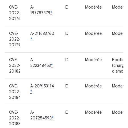
CVE-
A-
ID
Modérée
Modem
2022-
197787879
*
20176
CVE-
A-211683760
ID
Modérée
Modem
2022-
*
20179
CVE-
A-
ID
Modérée
Bootloa
2022-
222348453
*
(charge
20182
d'amorç
CVE-
A-209153114
ID
Modérée
Modem
2022-
*
20184
CVE-
A-
ID
Modérée
Modem
2022-
207254598
*
20188