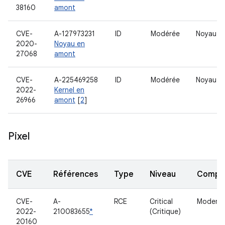
38160
amont
CVE-
A-127973231
ID
Modérée
Noyau
2020-
Noyau en
27068
amont
CVE-
A-225469258
ID
Modérée
Noyau
2022-
Kernel en
26966
amont
[
2
]
Pixel
CVE
Références
Type
Niveau
Compo
CVE-
A-
RCE
Critical
Modem
2022-
210083655
*
(Critique)
20160