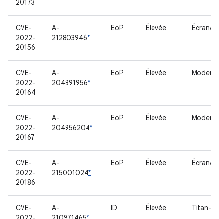
20173
CVE-
A-
EoP
Élevée
Écran/G
2022-
212803946
*
20156
CVE-
A-
EoP
Élevée
Modem
2022-
204891956
*
20164
CVE-
A-
EoP
Élevée
Modem
2022-
204956204
*
20167
CVE-
A-
EoP
Élevée
Écran/G
2022-
215001024
*
20186
CVE-
A-
ID
Élevée
Titan-M
2022-
210971465
*