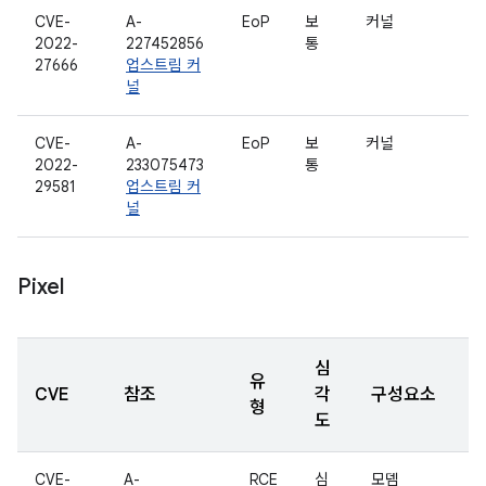
CVE-
A-
EoP
보
커널
2022-
227452856
통
27666
업스트림 커
널
CVE-
A-
EoP
보
커널
2022-
233075473
통
29581
업스트림 커
널
Pixel
심
유
CVE
참조
각
구성요소
형
도
CVE-
A-
RCE
심
모뎀