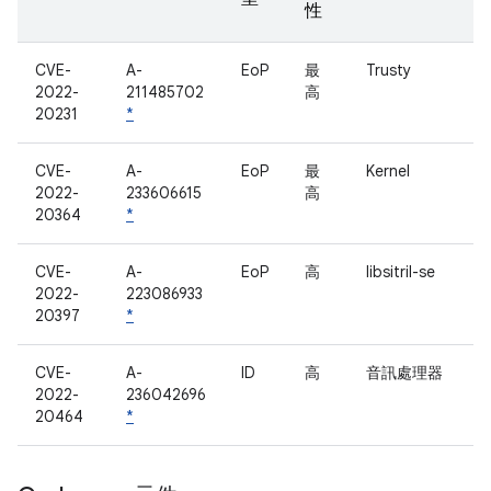
性
CVE-
A-
EoP
最
Trusty
2022-
211485702
高
20231
*
CVE-
A-
EoP
最
Kernel
2022-
233606615
高
20364
*
CVE-
A-
EoP
高
libsitril-se
2022-
223086933
20397
*
CVE-
A-
ID
高
音訊處理器
2022-
236042696
20464
*