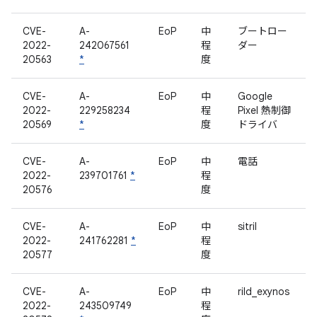
CVE-
A-
EoP
中
ブートロー
2022-
242067561
程
ダー
20563
*
度
CVE-
A-
EoP
中
Google
2022-
229258234
程
Pixel 熱制御
20569
*
度
ドライバ
CVE-
A-
EoP
中
電話
2022-
239701761
*
程
20576
度
CVE-
A-
EoP
中
sitril
2022-
241762281
*
程
20577
度
CVE-
A-
EoP
中
rild_exynos
2022-
243509749
程