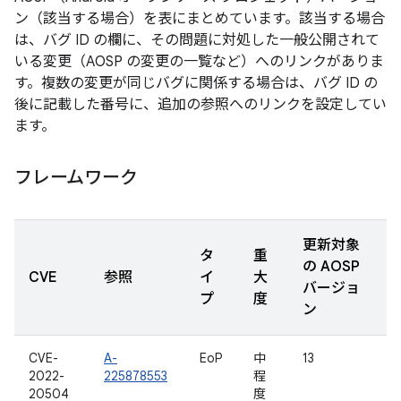
ン（該当する場合）を表にまとめています。該当する場合
は、バグ ID の欄に、その問題に対処した一般公開されて
いる変更（AOSP の変更の一覧など）へのリンクがありま
す。複数の変更が同じバグに関係する場合は、バグ ID の
後に記載した番号に、追加の参照へのリンクを設定してい
ます。
フレームワーク
更新対象
タ
重
の AOSP
CVE
参照
イ
大
バージョ
プ
度
ン
CVE-
A-
EoP
中
13
2022-
225878553
程
20504
度