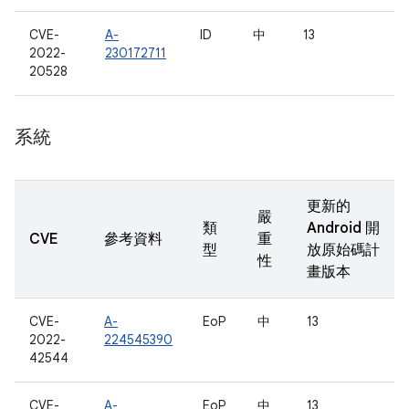
CVE-
A-
ID
中
13
2022-
230172711
20528
系統
更新的
嚴
類
Android 開
CVE
參考資料
重
型
放原始碼計
性
畫版本
CVE-
A-
EoP
中
13
2022-
224545390
42544
CVE-
A-
EoP
中
13