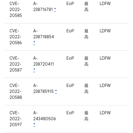
CVE-
A-
EoP
最
LDFW
2022-
238716781
*
高
20585
CVE-
A-
EoP
最
LDFW
2022-
238718854
高
20586
*
CVE-
A-
EoP
最
LDFW
2022-
238720411
高
20587
*
CVE-
A-
EoP
最
LDFW
2022-
238785915
*
高
20588
CVE-
A-
EoP
最
LDFW
2022-
243480506
高
20597
*