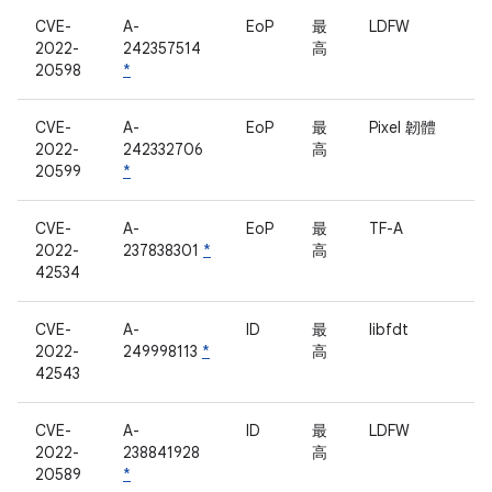
CVE-
A-
EoP
最
LDFW
2022-
242357514
高
20598
*
CVE-
A-
EoP
最
Pixel 韌體
2022-
242332706
高
20599
*
CVE-
A-
EoP
最
TF-A
2022-
237838301
*
高
42534
CVE-
A-
ID
最
libfdt
2022-
249998113
*
高
42543
CVE-
A-
ID
最
LDFW
2022-
238841928
高
20589
*