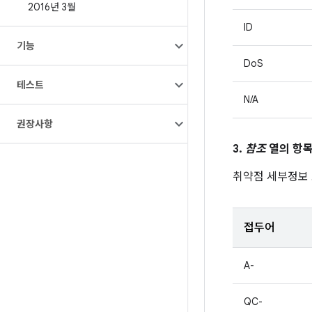
2016년 3월
ID
기능
DoS
테스트
N/A
권장사항
3.
참조
열의 항목
취약점 세부정보
접두어
A-
QC-