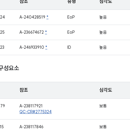
참조
유형
심각도
924
A-240428519
*
EoP
높음
25
A-236674672
*
EoP
높음
23
A-246933910
*
ID
높음
 구성요소
참조
심각도
079
A-238117921
보통
QC-CR#2775324
15
A-238117846
보통