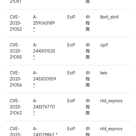
21051
度
CVE-
A-
EoP
中
libril_sitril
2023-
259063189
程
21052
*
度
CVE-
A-
EoP
中
cpif
2023-
244301523
程
21055
*
度
CVE-
A-
EoP
中
lwis
2023-
245300559
程
21056
*
度
CVE-
A-
EoP
中
rild_exynos
2023-
243376770
程
21062
*
度
CVE-
A-
EoP
中
rild_exynos
2023-
243129862
*
程