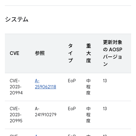
システム
更新対象
タ
重
の AOSP
CVE
参照
イ
大
バージョ
プ
度
ン
CVE-
A-
EoP
中
13
2023-
259062118
程
20994
度
CVE-
A-
EoP
中
13
2023-
241910279
程
20995
度