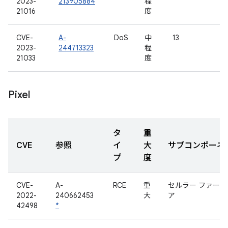
2023-
213905884
程
21016
度
CVE-
A-
DoS
中
13
2023-
244713323
程
21033
度
Pixel
タ
重
CVE
参照
イ
大
サブコンポーネ
プ
度
CVE-
A-
RCE
重
セルラー ファーム
2022-
240662453
大
ア
42498
*