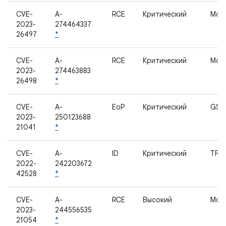
CVE-
A-
RCE
Критический
Мод
2023-
274464337
26497
*
CVE-
A-
RCE
Критический
Мод
2023-
274463883
26498
*
CVE-
A-
EoP
Критический
GSC
2023-
250123688
21041
*
CVE-
A-
ID
Критический
TF-A
2022-
242203672
42528
*
CVE-
A-
RCE
Высокий
Мод
2023-
244556535
21054
*