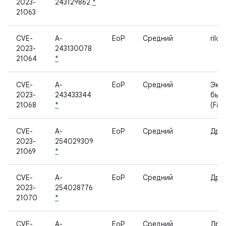
2023-
243129862
*
21063
CVE-
A-
EoP
Средний
rild
2023-
243130078
21064
*
CVE-
A-
EoP
Средний
Экр
2023-
243433344
быст
21068
*
(Fas
CVE-
A-
EoP
Средний
Дра
2023-
254029309
21069
*
CVE-
A-
EoP
Средний
Дра
2023-
254028776
21070
*
CVE-
A-
EoP
Средний
Дра