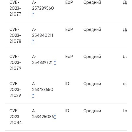
CVE-
A-
EoP
Средний
Дра
2023-
257289560
21077
*
CVE-
A-
EoP
Средний
Дра
2023-
254840211
21078
*
CVE-
A-
EoP
Средний
bcm
2023-
254839721
*
21079
CVE-
A-
ID
Средний
dum
2023-
263783650
21039
*
CVE-
A-
ID
Средний
libv
2023-
253425086
*
21044