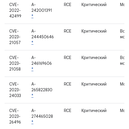
CVE-
A-
RCE
Критический
Мод
2022-
242001391
42499
*
CVE-
A-
RCE
Критический
Вст
2023-
244450646
моби
21057
*
CVE-
A-
RCE
Критический
Вст
2023-
246169606
моби
21058
*
CVE-
A-
RCE
Критический
Мод
2023-
265822830
24033
*
CVE-
A-
RCE
Критический
Мод
2023-
274465028
26496
*