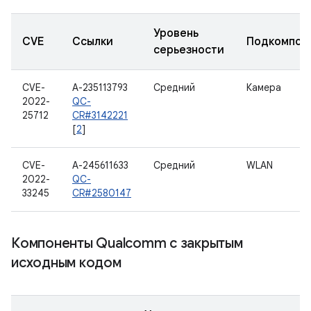
Уровень
CVE
Ссылки
Подкомпон
серьезности
CVE-
A-235113793
Средний
Камера
2022-
QC-
25712
CR#3142221
[
2
]
CVE-
A-245611633
Средний
WLAN
2022-
QC-
33245
CR#2580147
Компоненты Qualcomm с закрытым
исходным кодом