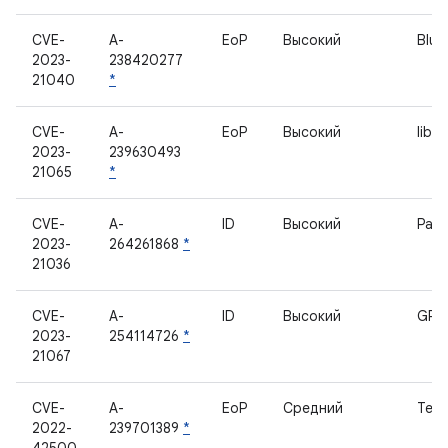
CVE-
A-
EoP
Высокий
Blue
2023-
238420277
21040
*
CVE-
A-
EoP
Высокий
libfd
2023-
239630493
21065
*
CVE-
A-
ID
Высокий
Раз
2023-
264261868
*
21036
CVE-
A-
ID
Высокий
GPS
2023-
254114726
*
21067
CVE-
A-
EoP
Средний
Теле
2022-
239701389
*