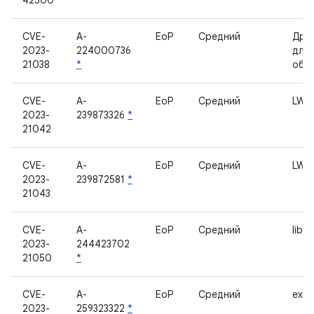
42500
CVE-
A-
EoP
Средний
Дра
2023-
224000736
для 
21038
*
обр
CVE-
A-
EoP
Средний
LWIS
2023-
239873326
*
21042
CVE-
A-
EoP
Средний
LWIS
2023-
239872581
*
21043
CVE-
A-
EoP
Средний
libe
2023-
244423702
21050
*
CVE-
A-
EoP
Средний
exyn
2023-
259323322
*