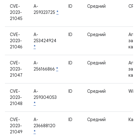
CVE-
A-
ID
Средний
CPIF
2023-
259323725
*
21045
CVE-
A-
ID
Средний
Апп
2023-
253424924
зав
21046
*
кам
CVE-
A-
ID
Средний
Апп
2023-
256166866
*
зав
21047
кам
CVE-
A-
ID
Средний
WiFi
2023-
259304053
21048
*
CVE-
A-
ID
Средний
Кам
2023-
236688120
21049
*