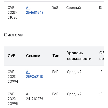
CVE-
A-
DoS
Средний
13
2023-
254681548
21026
Система
Уровень
Обн
CVE
Ссылки
Тип
серьезности
вер
CVE-
A-
EoP
Средний
13
2023-
259062118
20994
CVE-
A-
EoP
Средний
13
2023-
241910279
20995