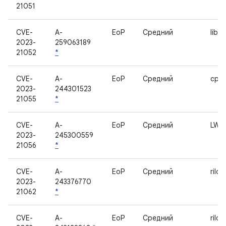
21051
CVE-
A-
EoP
Средний
libril
2023-
259063189
21052
*
CVE-
A-
EoP
Средний
cpif
2023-
244301523
21055
*
CVE-
A-
EoP
Средний
LWIS
2023-
245300559
21056
*
CVE-
A-
EoP
Средний
rild
2023-
243376770
21062
*
CVE-
A-
EoP
Средний
rild