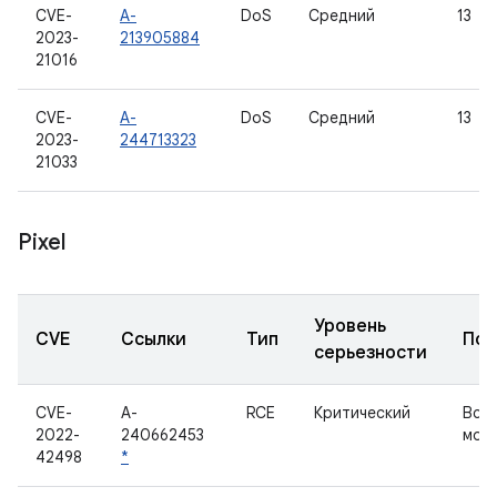
CVE-
A-
DoS
Средний
13
2023-
213905884
21016
CVE-
A-
DoS
Средний
13
2023-
244713323
21033
Pixel
Уровень
CVE
Ссылки
Тип
Под
серьезности
CVE-
A-
RCE
Критический
Вст
2022-
240662453
моби
42498
*