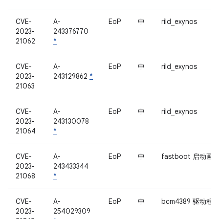
CVE-
A-
EoP
中
rild_exynos
2023-
243376770
21062
*
CVE-
A-
EoP
中
rild_exynos
2023-
243129862
*
21063
CVE-
A-
EoP
中
rild_exynos
2023-
243130078
21064
*
CVE-
A-
EoP
中
fastboot 启动画
2023-
243433344
21068
*
CVE-
A-
EoP
中
bcm4389 驱动程
2023-
254029309