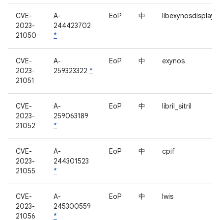
CVE-
A-
EoP
中
libexynosdisplay
2023-
244423702
21050
*
CVE-
A-
EoP
中
exynos
2023-
259323322
*
21051
CVE-
A-
EoP
中
libril_sitril
2023-
259063189
21052
*
CVE-
A-
EoP
中
cpif
2023-
244301523
21055
*
CVE-
A-
EoP
中
lwis
2023-
245300559
21056
*