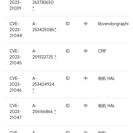
2023-
263783650
21039
*
CVE-
A-
ID
中
libvendorgraphicb
2023-
253425086
*
21044
CVE-
A-
ID
中
CPIF
2023-
259323725
*
21045
CVE-
A-
ID
中
相机 HAL
2023-
253424924
21046
*
CVE-
A-
ID
中
相机 HAL
2023-
256166866
*
21047