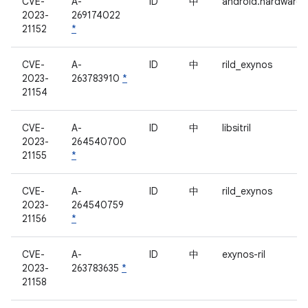
CVE-
A-
ID
中
android.hardware.
2023-
269174022
21152
*
CVE-
A-
ID
中
rild_exynos
2023-
263783910
*
21154
CVE-
A-
ID
中
libsitril
2023-
264540700
21155
*
CVE-
A-
ID
中
rild_exynos
2023-
264540759
21156
*
CVE-
A-
ID
中
exynos-ril
2023-
263783635
*
21158