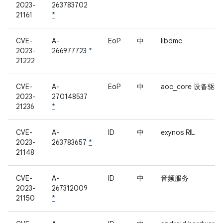
2023-
263783702
21161
*
CVE-
A-
EoP
中
libdmc
2023-
266977723
*
21222
CVE-
A-
EoP
中
aoc_core 设备驱
2023-
270148537
21236
*
CVE-
A-
ID
中
exynos RIL
2023-
263783657
*
21148
CVE-
A-
ID
中
音频服务
2023-
267312009
21150
*