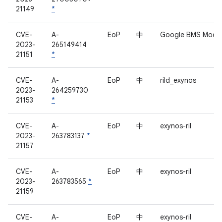
21149
*
CVE-
A-
EoP
中
Google BMS Modu
2023-
265149414
21151
*
CVE-
A-
EoP
中
rild_exynos
2023-
264259730
21153
*
CVE-
A-
EoP
中
exynos-ril
2023-
263783137
*
21157
CVE-
A-
EoP
中
exynos-ril
2023-
263783565
*
21159
CVE-
A-
EoP
中
exynos-ril