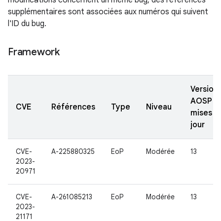
modifications concernent un même bug, des références
supplémentaires sont associées aux numéros qui suivent
l'ID du bug.
Framework
Version
AOSP
CVE
Références
Type
Niveau
mises à
jour
CVE-
A-225880325
EoP
Modérée
13
2023-
20971
CVE-
A-261085213
EoP
Modérée
13
2023-
21171