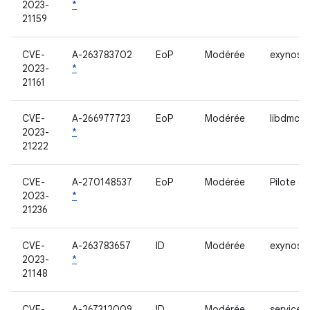
2023-
*
21159
CVE-
A-263783702
EoP
Modérée
exynos-ri
2023-
*
21161
CVE-
A-266977723
EoP
Modérée
libdmc
2023-
*
21222
CVE-
A-270148537
EoP
Modérée
Pilote d
2023-
*
21236
CVE-
A-263783657
ID
Modérée
exynos R
2023-
*
21148
CVE-
A-267312009
ID
Modérée
service 