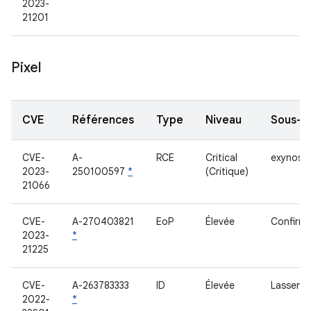
2023-
21201
Pixel
CVE
Références
Type
Niveau
Sous-c
CVE-
A-
RCE
Critical
exynos-s
2023-
250100597
*
(Critique)
21066
CVE-
A-270403821
EoP
Élevée
Confirma
2023-
*
21225
CVE-
A-263783333
ID
Élevée
Lassen 
2022-
*