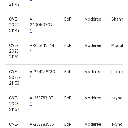
21147
CVE-
A-
EoP
Modérée
Shannon
2023-
270050709
21149
*
CVE-
A-265149414
EoP
Modérée
Module 
2023-
*
21151
CVE-
A-264259730
EoP
Modérée
rild_exy
2023-
*
21153
CVE-
A-263783137
EoP
Modérée
exynos-ri
2023-
*
21157
CVE-
A-263783565
EoP
Modérée
exynos-ri