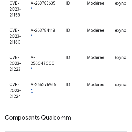
CVE-
A-263783635
ID
Modérée
exynos-ri
2023-
*
21158
CVE-
A-263784118
ID
Modérée
exynos-ri
2023-
*
21160
CVE-
A-
ID
Modérée
Exynos S
2023-
256047000
21223
*
CVE-
A-265276966
ID
Modérée
exynos-s
2023-
*
21224
Composants Qualcomm