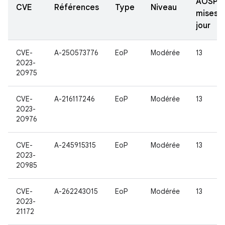
AOSP
CVE
Références
Type
Niveau
mises à
jour
CVE-
A-250573776
EoP
Modérée
13
2023-
20975
CVE-
A-216117246
EoP
Modérée
13
2023-
20976
CVE-
A-245915315
EoP
Modérée
13
2023-
20985
CVE-
A-262243015
EoP
Modérée
13
2023-
21172