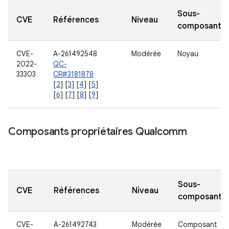
Sous-
CVE
Références
Niveau
composant
CVE-
A-261492548
Modérée
Noyau
2022-
QC-
33303
CR#3181878
[
2
] [
3
] [
4
] [
5
]
[
6
] [
7
] [
8
] [
9
]
Composants propriétaires Qualcomm
Sous-
CVE
Références
Niveau
composant
CVE-
A-261492743
Modérée
Composant