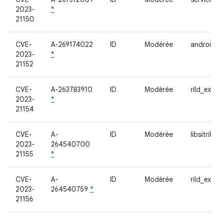
2023-
*
21150
CVE-
A-269174022
ID
Modérée
android.
2023-
*
21152
CVE-
A-263783910
ID
Modérée
rild_exy
2023-
*
21154
CVE-
A-
ID
Modérée
libsitril
2023-
264540700
21155
*
CVE-
A-
ID
Modérée
rild_exy
2023-
264540759
*
21156