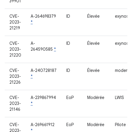
39901
CVE-
A-264698379
ID
Élevée
exynos-s
2023-
*
21219
CVE-
A-
ID
Élevée
exynos-s
2023-
264590585
*
21220
CVE-
A-240728187
ID
Élevée
modem
2023-
*
21226
CVE-
A-239867994
EoP
Modérée
LWIS
2023-
*
21146
CVE-
A-269661912
EoP
Modérée
Pilote d
2023-
*