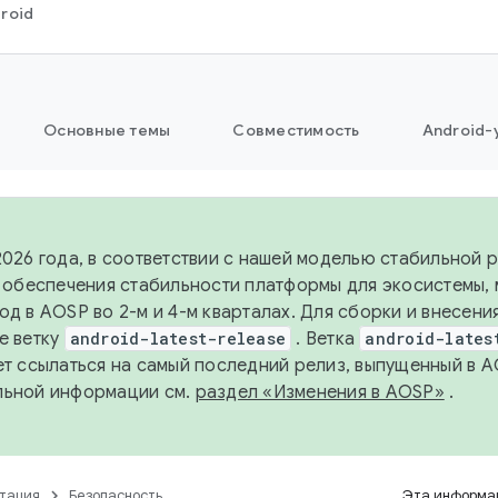
roid
Основные темы
Совместимость
Android-
2026 года, в соответствии с нашей моделью стабильной
я обеспечения стабильности платформы для экосистемы,
од в AOSP во 2-м и 4-м кварталах. Для сборки и внесени
е ветку
android-latest-release
. Ветка
android-lates
ет ссылаться на самый последний релиз, выпущенный в A
льной информации см.
раздел «Изменения в AOSP»
.
тация
Безопасность
Эта информац