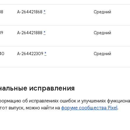
38
A-264421868
*
Средний
39
A-264421888
*
Средний
40
A-264422309
*
Средний
нальные исправления
ормацию об исправлениях ошибок и улучшениях функцион
тот выпуск, можно найти на
форуме сообщества Pixel
.