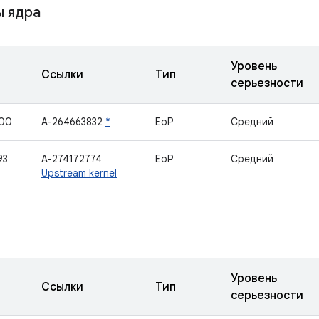
 ядра
Уровень
Ссылки
Тип
серьезности
400
A-264663832
*
EoP
Средний
93
A-274172774
EoP
Средний
Upstream kernel
Уровень
Ссылки
Тип
серьезности