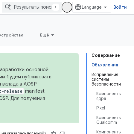
/
Войти
устройства
Ещё
Содержание
Объявления
 разработки основной
Исправления
 мы будем публиковать
системы
я вклада в AOSP
безопасности
t-release
manifest
Компоненты
OSP. Для получения
ядра
Pixel
Компоненты
Qualcomm
Компоненты
ия оказалась полезной?