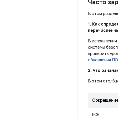
Часто за
В этом раздел
1. Как опред
перечисленн
В исправлении
системы безоп
проверить уро
обновления ПО
2. Что означ
В этом столбц
Сокращени
RCE