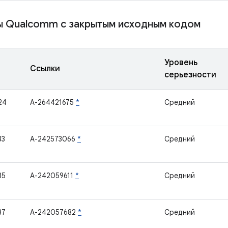
 Qualcomm с закрытым исходным кодом
Уровень
Ссылки
серьезности
24
A-264421675
*
Средний
33
A-242573066
*
Средний
35
A-242059611
*
Средний
37
A-242057682
*
Средний