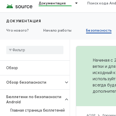
Документация
Поиск кода And
ДОКУМЕНТАЦИЯ
Что нового?
Начало работы
Безопасность
Начиная с 
ветки и дл
Обзор
исходный к
используйт
Обзор безопасности
всегда буд
дополните
Бюллетени по безопасности
Android
Главная страница бюллетеней
AOSP
Докумен