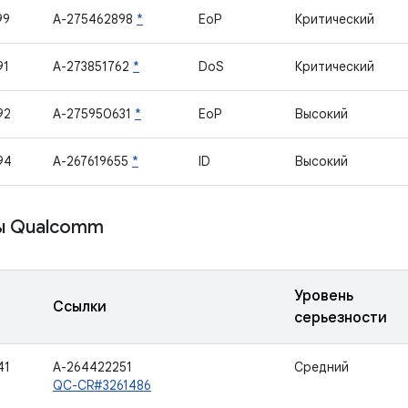
99
A-275462898
*
EoP
Критический
91
A-273851762
*
DoS
Критический
92
A-275950631
*
EoP
Высокий
94
A-267619655
*
ID
Высокий
ы Qualcomm
Уровень
Ссылки
серьезности
41
A-264422251
Средний
QC-CR#3261486