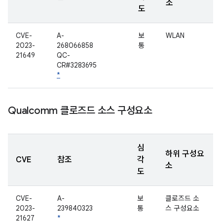
소
도
CVE-
A-
보
WLAN
2023-
268066858
통
21649
QC-
CR#3283695
*
Qualcomm 클로즈드 소스 구성요소
심
하위 구성요
CVE
참조
각
소
도
CVE-
A-
보
클로즈드 소
2023-
239840323
통
스 구성요소
21627
*