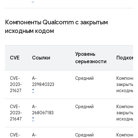
*
Компоненты Qualcomm с закрытым
исходным кодом
Уровень
CVE
Ссылки
Подкомп
серьезности
CVE-
A-
Средний
Компонен
2023-
239840323
закрытым
21627
*
исходным
CVE-
A-
Средний
Компонен
2023-
268067183
закрытым
21647
*
исходным
CVE-
A-
Средний
Компонен