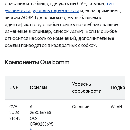
описание и таблица, где указаны CVE, ссылки,
тип
уязвимости
,
уровень серьезности
и, если применимо,
версии AOSP. Где возможно, мы добавляем к
идентификатору ошибки ссылку на опубликованное
изменение (например, список AOSP). Если к ошибке
относится несколько изменений, дополнительные
ссылки приводятся в квадратных скобках.
Компоненты Qualcomm
Уровень
CVE
Ссылки
Подком
серьезности
CVE-
A-
Средний
WLAN
2023-
268066858
21649
QC-
CR#3283695