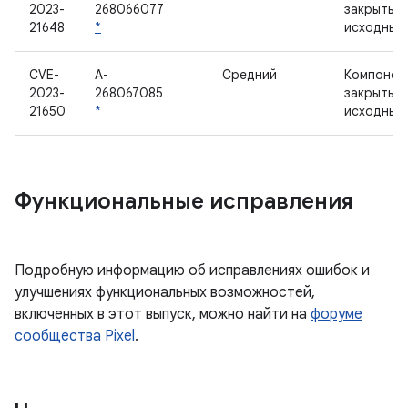
2023-
268066077
закрытым
21648
*
исходным
CVE-
A-
Средний
Компонен
2023-
268067085
закрытым
21650
*
исходным
Функциональные исправления
Подробную информацию об исправлениях ошибок и
улучшениях функциональных возможностей,
включенных в этот выпуск, можно найти на
форуме
сообщества Pixel
.