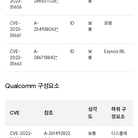
2023-
286537026
*
통
35656
CVE-
A-
ID
보
모뎀
2023-
254938063
*
통
35661
CVE-
A-
ID
보
Exynos RIL
2023-
286718842
*
통
35663
Qualcomm 구성요소
심각
하위 구
CVE
참조
도
성요소
CVE-2022-
A-261492822
보통
디스플레