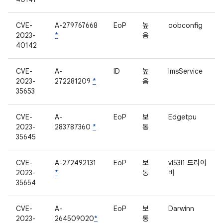
CVE-
A-279767668
EoP
높
oobconfig
2023-
*
음
40142
CVE-
A-
ID
높
ImsService
2023-
272281209
*
음
35653
CVE-
A-
EoP
보
Edgetpu
2023-
283787360
*
통
35645
CVE-
A-272492131
EoP
보
vl53l1 드라이
2023-
*
통
버
35654
CVE-
A-
EoP
보
Darwinn
2023-
264509020
*
통