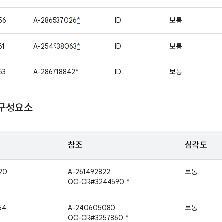
56
A-286537026
*
ID
보통
61
A-254938063
*
ID
보통
63
A-286718842
*
ID
보통
 구성요소
참조
심각도
20
A-261492822
보통
QC-CR#3244590
*
54
A-240605080
보통
QC-CR#3257860
*