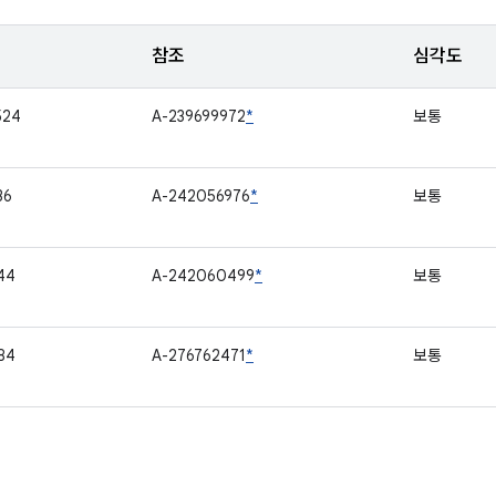
참조
심각도
524
A-239699972
*
보통
36
A-242056976
*
보통
44
A-242060499
*
보통
84
A-276762471
*
보통