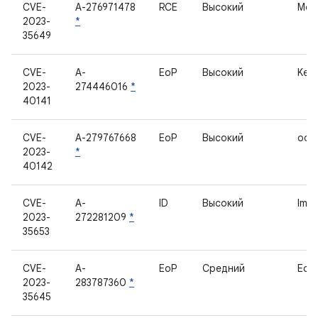
CVE-
A-276971478
RCE
Высокий
Мод
2023-
*
35649
CVE-
A-
EoP
Высокий
Kern
2023-
274446016
*
40141
CVE-
A-279767668
EoP
Высокий
oob
2023-
*
40142
CVE-
A-
ID
Высокий
ImsS
2023-
272281209
*
35653
CVE-
A-
EoP
Средний
Edg
2023-
283787360
*
35645