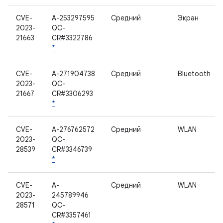
CVE-
A-253297595
Средний
Экран
2023-
QC-
21663
CR#3322786
*
CVE-
A-271904738
Средний
Bluetooth
2023-
QC-
21667
CR#3306293
*
CVE-
A-276762572
Средний
WLAN
2023-
QC-
28539
CR#3346739
*
CVE-
A-
Средний
WLAN
2023-
245789946
28571
QC-
CR#3357461