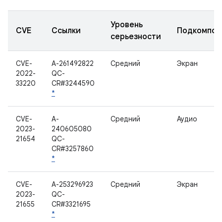
Уровень
CVE
Ссылки
Подкомпон
серьезности
CVE-
A-261492822
Средний
Экран
2022-
QC-
33220
CR#3244590
*
CVE-
A-
Средний
Аудио
2023-
240605080
21654
QC-
CR#3257860
*
CVE-
A-253296923
Средний
Экран
2023-
QC-
21655
CR#3321695
*