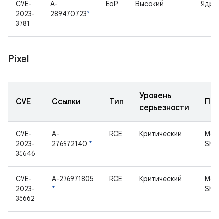
CVE-
A-
EoP
Высокий
Ядро
2023-
289470723
*
3781
Pixel
Уровень
CVE
Ссылки
Тип
По
серьезности
CVE-
A-
RCE
Критический
Мод
2023-
276972140
*
Sha
35646
CVE-
A-276971805
RCE
Критический
Мод
2023-
*
Sha
35662