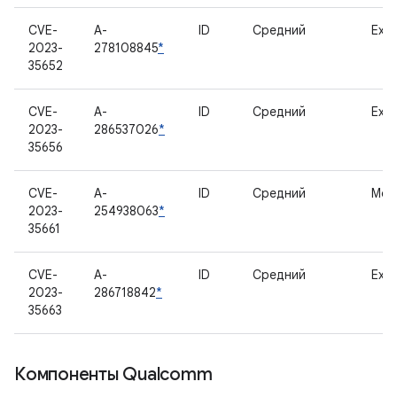
CVE-
A-
ID
Средний
Exyn
2023-
278108845
*
35652
CVE-
A-
ID
Средний
Exyn
2023-
286537026
*
35656
CVE-
A-
ID
Средний
Мод
2023-
254938063
*
35661
CVE-
A-
ID
Средний
Exyn
2023-
286718842
*
35663
Компоненты Qualcomm