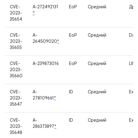
CVE-
A-272492131
EoP
Средний
Дра
2023-
*
35654
CVE-
A-
EoP
Средний
Dar
2023-
264509020
*
35655
CVE-
A-239873016
EoP
Средний
LWI
2023-
35660
CVE-
A-
ID
Средний
Exyn
2023-
278109661
*
35647
CVE-
A-
ID
Средний
Exyn
2023-
286373897
*
35648