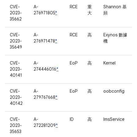
CVE-
A-
RCE
重
Shannon 基
2023-
276971805
*
大
頻
35662
CVE-
A-
RCE
高
Exynos 數據
2023-
276971478
*
機
35649
CVE-
A-
EoP
高
Kernel
2023-
274446016
*
40141
CVE-
A-
EoP
高
oobconfig
2023-
279767668
*
40142
CVE-
A-
ID
高
ImsService
2023-
272281209
*
35653