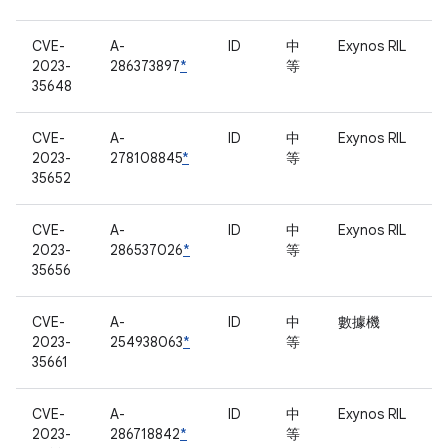
CVE-
A-
ID
中
Exynos RIL
2023-
286373897
*
等
35648
CVE-
A-
ID
中
Exynos RIL
2023-
278108845
*
等
35652
CVE-
A-
ID
中
Exynos RIL
2023-
286537026
*
等
35656
CVE-
A-
ID
中
數據機
2023-
254938063
*
等
35661
CVE-
A-
ID
中
Exynos RIL
2023-
286718842
*
等