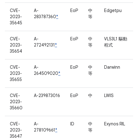
CVE-
A-
EoP
中
Edgetpu
2023-
283787360
*
等
35645
CVE-
A-
EoP
中
VL53L1 驅動
2023-
272492131
*
等
程式
35654
CVE-
A-
EoP
中
Darwinn
2023-
264509020
*
等
35655
CVE-
A-239873016
EoP
中
LWIS
2023-
35660
CVE-
A-
ID
中
Exynos RIL
2023-
278109661
*
等
35647