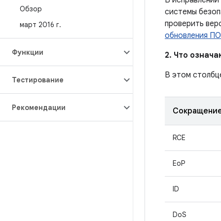
В исправлении
Обзор
системы безоп
проверить вер
март 2016 г
.
обновления ПО
Функции
2. Что означ
В этом столбц
Тестирование
Рекомендации
Сокращени
RCE
EoP
ID
DoS