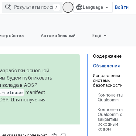
/
Войти
устройства
Автомобильный
Ещё
Содержание
Объявления
 разработки основной
Исправления
 мы будем публиковать
системы
я вклада в AOSP
безопасности
t-release
manifest
Компоненты
OSP. Для получения
Qualcomm
Компоненты
Qualcomm с
закрытым
исходным
кодом
ия оказалась полезной?