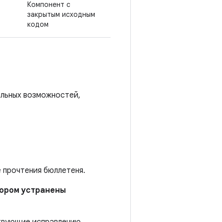
Компонент с
закрытым исходным
кодом
альных возможностей,
е прочтения бюллетеня.
отором устранены