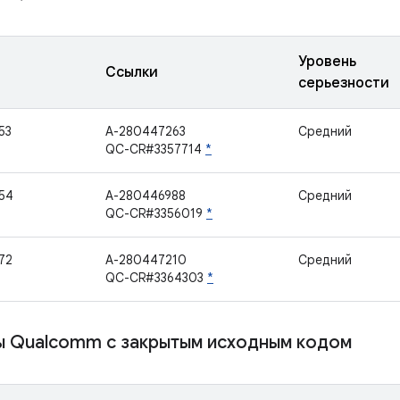
Уровень
Ссылки
серьезности
53
A-280447263
Средний
QC-CR#3357714
*
54
A-280446988
Средний
QC-CR#3356019
*
72
A-280447210
Средний
QC-CR#3364303
*
 Qualcomm с закрытым исходным кодом