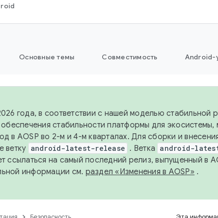
roid
Основные темы
Совместимость
Android-
2026 года, в соответствии с нашей моделью стабильной
я обеспечения стабильности платформы для экосистемы,
од в AOSP во 2-м и 4-м кварталах. Для сборки и внесени
е ветку
android-latest-release
. Ветка
android-lates
ет ссылаться на самый последний релиз, выпущенный в A
льной информации см.
раздел «Изменения в AOSP»
.
тация
Безопасность
Эта информац