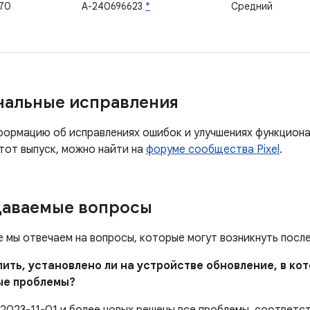
70
A-240696623
*
Средний
нальные исправления
ормацию об исправлениях ошибок и улучшениях функцион
тот выпуск, можно найти на
форуме сообщества Pixel
.
даваемые вопросы
е мы отвечаем на вопросы, которые могут возникнуть посл
елить, установлено ли на устройстве обновление, в к
ые проблемы?