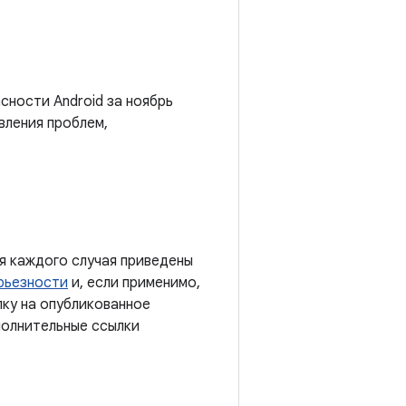
сности Android за ноябрь
вления проблем,
я каждого случая приведены
рьезности
и, если применимо,
лку на опубликованное
полнительные ссылки