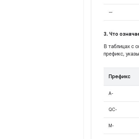
—
3. Что означ
В таблицах с 
префикс, указы
Префикс
A-
QC-
M-