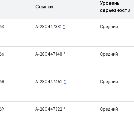
Уровень
Ссылки
серьезности
63
A-280447381
*
Средний
66
A-280447148
*
Средний
68
A-280447462
*
Средний
69
A-280447322
*
Средний