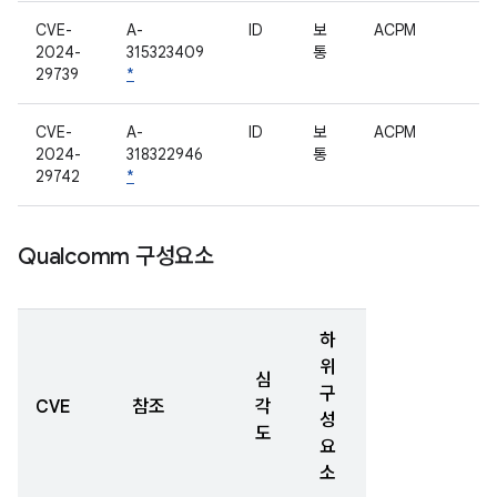
CVE-
A-
ID
보
ACPM
2024-
315323409
통
29739
*
CVE-
A-
ID
보
ACPM
2024-
318322946
통
29742
*
Qualcomm 구성요소
하
위
심
구
CVE
참조
각
성
도
요
소