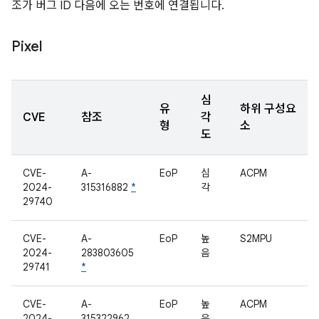
조가 버그 ID 다음에 오는 번호에 연결됩니다.
Pixel
심
유
하위 구성요
CVE
참조
각
형
소
도
CVE-
A-
EoP
심
ACPM
2024-
315316882
*
각
29740
CVE-
A-
EoP
높
S2MPU
2024-
283803605
음
29741
*
CVE-
A-
EoP
높
ACPM
2024-
315322962
음