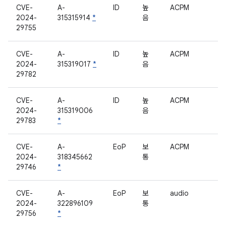
CVE-
A-
ID
높
ACPM
2024-
315315914
*
음
29755
CVE-
A-
ID
높
ACPM
2024-
315319017
*
음
29782
CVE-
A-
ID
높
ACPM
2024-
315319006
음
29783
*
CVE-
A-
EoP
보
ACPM
2024-
318345662
통
29746
*
CVE-
A-
EoP
보
audio
2024-
322896109
통
29756
*