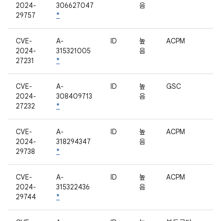
2024-
306627047
음
29757
*
CVE-
A-
ID
높
ACPM
2024-
315321005
음
27231
*
CVE-
A-
ID
높
GSC
2024-
308409713
음
27232
*
CVE-
A-
ID
높
ACPM
2024-
318294347
음
29738
*
CVE-
A-
ID
높
ACPM
2024-
315322436
음
29744
*