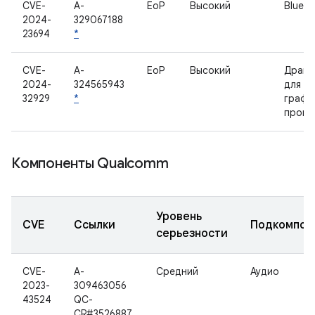
CVE-
A-
EoP
Высокий
Blueto
2024-
329067188
23694
*
CVE-
A-
EoP
Высокий
Драйве
2024-
324565943
для
32929
*
графи
проце
Компоненты Qualcomm
Уровень
CVE
Ссылки
Подкомпон
серьезности
CVE-
A-
Средний
Аудио
2023-
309463056
43524
QC-
CR#3526887