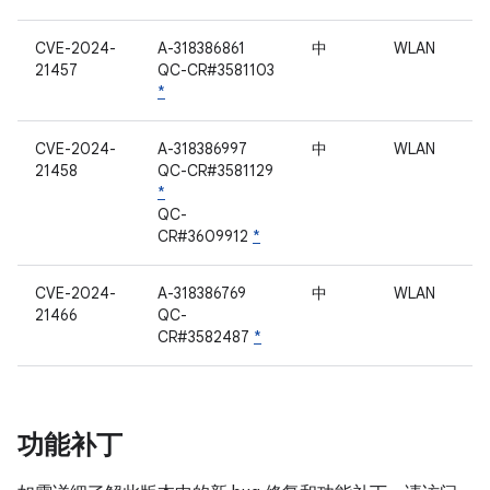
CVE-2024-
A-318386861
中
WLAN
21457
QC-CR#3581103
*
CVE-2024-
A-318386997
中
WLAN
21458
QC-CR#3581129
*
QC-
CR#3609912
*
CVE-2024-
A-318386769
中
WLAN
21466
QC-
CR#3582487
*
功能补丁