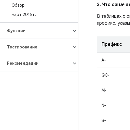
3. Что означ
Обзор
март 2016 г
.
В таблицах с 
префикс, указы
Функции
Префикс
Тестирование
A-
Рекомендации
QC-
M-
N-
B-