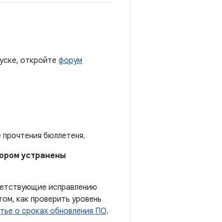
пуске, откройте
форум
е прочтения бюллетеня.
отором устранены
тветствующие исправлению
ом, как проверить уровень
тье о сроках обновления ПО
.