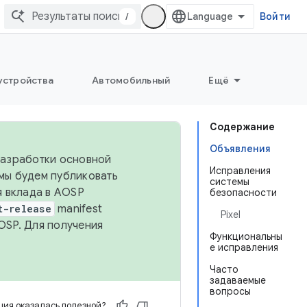
/
Войти
устройства
Автомобильный
Ещё
Содержание
Объявления
 разработки основной
Исправления
 мы будем публиковать
системы
я вклада в AOSP
безопасности
t-release
manifest
Pixel
OSP. Для получения
Функциональны
е исправления
Часто
задаваемые
вопросы
ия оказалась полезной?