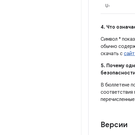
U-
4. Что означ
Символ * показ
обычно содерж
скачать с
сайт
5. Почему од
безопасности
В бюллетене п
соответствия 
перечисленные
Версии