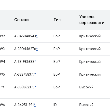
Уровень
Ссылки
Тип
серьезности
092
A-345848543
*
EoP
Критический
093
A-330446276
*
EoP
Критический
094
A-331986883
*
EoP
Критический
095
A-332758377
*
EoP
Критический
79
A-336862373
*
EoP
Высокий
096
A-342511931
*
ID
Высокий