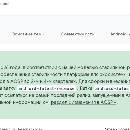
roid
Основные темы
Совместимость
Android-
2026 года, в соответствии с нашей моделью стабильной
я обеспечения стабильности платформы для экосистемы,
од в AOSP во 2-м и 4-м кварталах. Для сборки и внесени
е ветку
android-latest-release
. Ветка
android-lates
ет ссылаться на самый последний релиз, выпущенный в A
льной информации см.
раздел «Изменения в AOSP»
.
тация
Безопасность
Эта информац