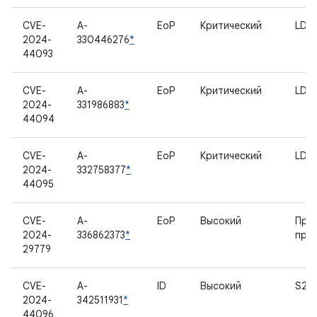
CVE-
A-
EoP
Критический
LDF
2024-
330446276
*
44093
CVE-
A-
EoP
Критический
LDF
2024-
331986883
*
44094
CVE-
A-
EoP
Критический
LDF
2024-
332758377
*
44095
CVE-
A-
EoP
Высокий
Пре
2024-
336862373
*
при
29779
CVE-
A-
ID
Высокий
S2M
2024-
342511931
*
44096