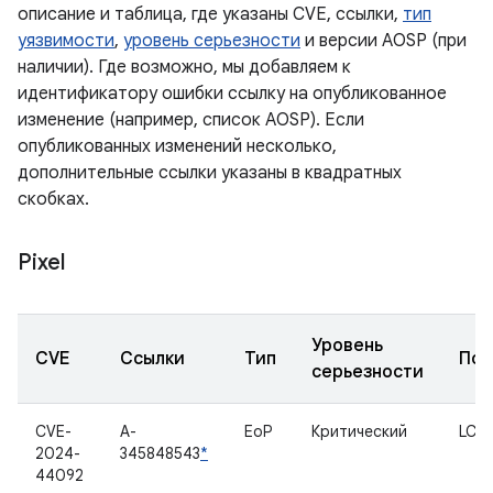
описание и таблица, где указаны CVE, ссылки,
тип
уязвимости
,
уровень серьезности
и версии AOSP (при
наличии). Где возможно, мы добавляем к
идентификатору ошибки ссылку на опубликованное
изменение (например, список AOSP). Если
опубликованных изменений несколько,
дополнительные ссылки указаны в квадратных
скобках.
Pixel
Уровень
CVE
Ссылки
Тип
Под
серьезности
CVE-
A-
EoP
Критический
LCS
2024-
345848543
*
44092