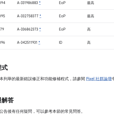
094
A-331986883
*
EoP
最高
095
A-332758377
*
EoP
最高
79
A-336862373
*
EoP
高
096
A-342511931
*
ID
高
程式
本列舉的最新錯誤修正和功能修補程式，請參閱
Pixel 社群論壇
與解答
公告後有任何疑問，可以參考本節的常見問答。