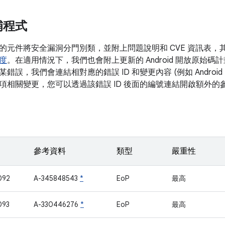
補程式
的元件將安全漏洞分門別類，並附上問題說明和 CVE 資訊表，
度
。在適用情況下，我們也會附上更新的 Android 開放原始碼計畫
錯誤，我們會連結相對應的錯誤 ID 和變更內容 (例如 Androi
項相關變更，您可以透過該錯誤 ID 後面的編號連結開啟額外的
參考資料
類型
嚴重性
092
A-345848543
*
EoP
最高
093
A-330446276
*
EoP
最高