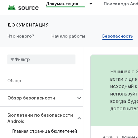
Документация
Поиск кода And
ДОКУМЕНТАЦИЯ
Что нового?
Начало работы
Безопасность
Начиная с 
ветки и дл
Обзор
исходный к
используйт
Обзор безопасности
всегда буд
дополните
Бюллетени по безопасности
Android
Главная страница бюллетеней
AOSP
Докумен