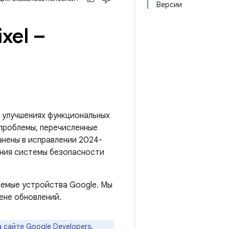
Версии
xel –
 улучшениях функциональных
 проблемы, перечисленные
анены в исправлении 2024-
ения системы безопасности
емые устройства Google. Мы
ене обновлений.
а
сайте Google Developers
.