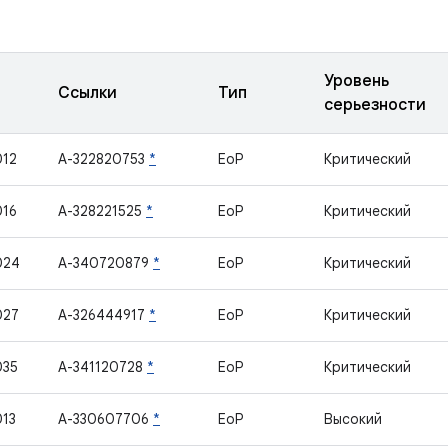
Уровень
Ссылки
Тип
серьезности
012
A-322820753
*
EoP
Критический
016
A-328221525
*
EoP
Критический
024
A-340720879
*
EoP
Критический
027
A-326444917
*
EoP
Критический
035
A-341120728
*
EoP
Критический
13
A-330607706
*
EoP
Высокий