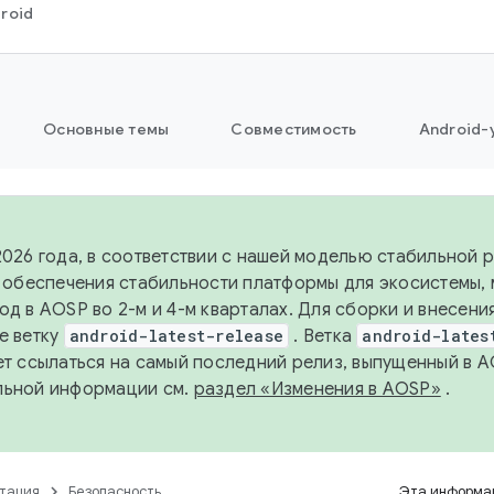
roid
Основные темы
Совместимость
Android-
2026 года, в соответствии с нашей моделью стабильной
я обеспечения стабильности платформы для экосистемы,
од в AOSP во 2-м и 4-м кварталах. Для сборки и внесени
е ветку
android-latest-release
. Ветка
android-lates
ет ссылаться на самый последний релиз, выпущенный в A
льной информации см.
раздел «Изменения в AOSP»
.
тация
Безопасность
Эта информац