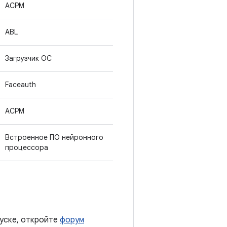
ACPM
ABL
Загрузчик ОС
Faceauth
ACPM
Встроенное ПО нейронного
процессора
пуске, откройте
форум