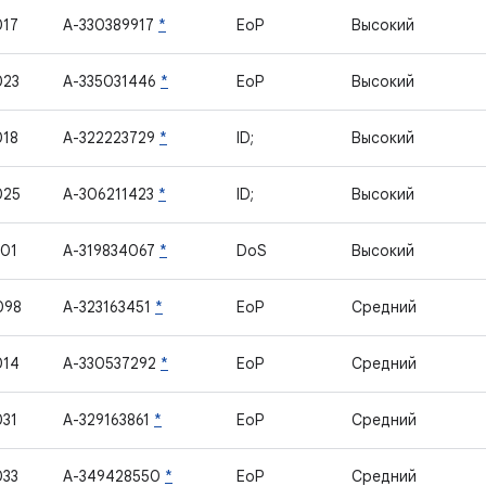
017
A-330389917
*
EoP
Высокий
023
A-335031446
*
EoP
Высокий
018
A-322223729
*
ID;
Высокий
025
A-306211423
*
ID;
Высокий
01
A-319834067
*
DoS
Высокий
098
A-323163451
*
EoP
Средний
014
A-330537292
*
EoP
Средний
31
A-329163861
*
EoP
Средний
033
A-349428550
*
EoP
Средний