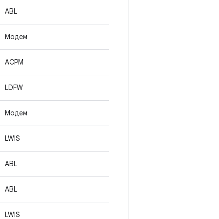
ABL
Модем
ACPM
LDFW
Модем
LWIS
ABL
ABL
LWIS