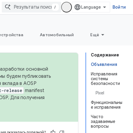
/
Войти
устройства
Автомобильный
Ещё
Содержание
Объявления
 разработки основной
Исправления
 мы будем публиковать
системы
я вклада в AOSP
безопасности
t-release
manifest
Pixel
OSP. Для получения
Функциональны
е исправления
Часто
задаваемые
вопросы
ия оказалась полезной?