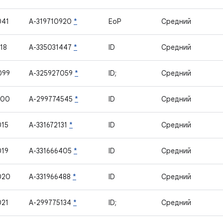
041
A-319710920
*
EoP
Средний
18
A-335031447
*
ID
Средний
099
A-325927059
*
ID;
Средний
100
A-299774545
*
ID
Средний
015
A-331672131
*
ID
Средний
019
A-331666405
*
ID
Средний
020
A-331966488
*
ID
Средний
021
A-299775134
*
ID;
Средний