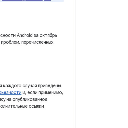
сности Android за октябрь
 проблем, перечисленных
я каждого случая приведены
рьезности
и, если применимо,
лку на опубликованное
полнительные ссылки