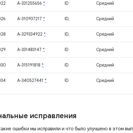
022
A-331255656
*
ID
Средний
026
A-310937217
*
ID;
Средний
028
A-329334922
*
ID;
Средний
029
A-331483147
*
ID
Средний
030
A-315191818
*
ID
Средний
034
A-340527441
*
ID
Средний
нальные исправления
какие ошибки мы исправили и что было улучшено в этом вы