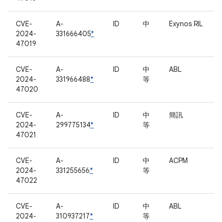
CVE-
A-
ID
中
Exynos RIL
2024-
331666405
*
47019
CVE-
A-
ID
中
ABL
2024-
331966488
*
等
47020
CVE-
A-
ID
中
簡訊
2024-
299775134
*
等
47021
CVE-
A-
ID
中
ACPM
2024-
331255656
*
等
47022
CVE-
A-
ID
中
ABL
2024-
310937217
*
等