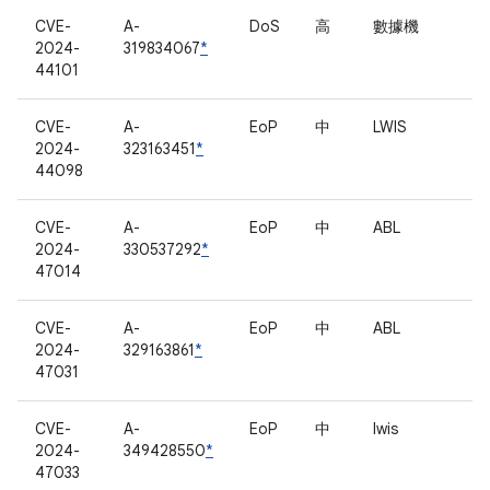
CVE-
A-
DoS
高
數據機
2024-
319834067
*
44101
CVE-
A-
EoP
中
LWIS
2024-
323163451
*
44098
CVE-
A-
EoP
中
ABL
2024-
330537292
*
47014
CVE-
A-
EoP
中
ABL
2024-
329163861
*
47031
CVE-
A-
EoP
中
lwis
2024-
349428550
*
47033