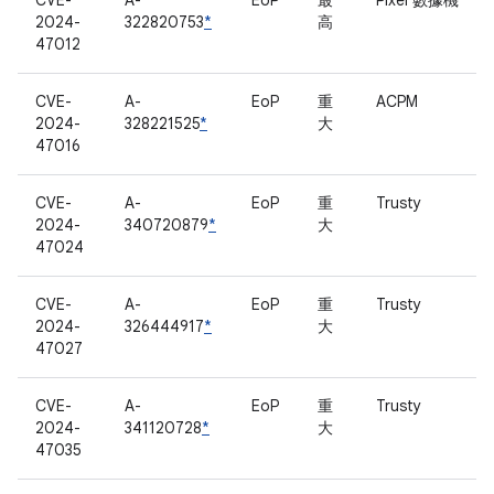
CVE-
A-
EoP
最
Pixel 數據機
2024-
322820753
*
高
47012
CVE-
A-
EoP
重
ACPM
2024-
328221525
*
大
47016
CVE-
A-
EoP
重
Trusty
2024-
340720879
*
大
47024
CVE-
A-
EoP
重
Trusty
2024-
326444917
*
大
47027
CVE-
A-
EoP
重
Trusty
2024-
341120728
*
大
47035