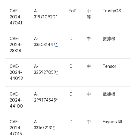
CVE-
A-
EoP
中
TrustyOS
2024-
319710920
*
等
47041
CVE-
A-
ID
中
數據機
2024-
335031447
*
28818
CVE-
A-
ID
中
Tensor
2024-
325927059
*
44099
CVE-
A-
ID
中
數據機
2024-
299774545
*
44100
CVE-
A-
ID
中
Exynos RIL
2024-
331672131
*
47015