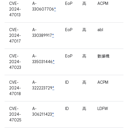
CVE-
A-
EoP
高
ACPM
2024-
330607706
*
47013
CVE-
A-
EoP
高
abl
2024-
330389917
*
47017
CVE-
A-
EoP
高
數據機
2024-
335031446
*
47023
CVE-
A-
ID
高
ACPM
2024-
322223729
*
47018
CVE-
A-
ID
高
LDFW
2024-
306211423
*
47025