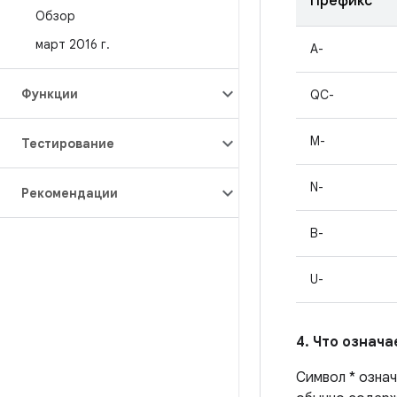
Префикс
Обзор
март 2016 г
.
A-
Функции
QC-
M-
Тестирование
N-
Рекомендации
B-
U-
4. Что означ
Символ * означ