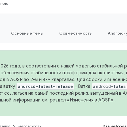
roid
Основные темы
Совместимость
Android-
2026 года, в соответствии с нашей моделью стабильной
я обеспечения стабильности платформы для экосистемы,
од в AOSP во 2-м и 4-м кварталах. Для сборки и внесени
е ветку
android-latest-release
. Ветка
android-lates
ет ссылаться на самый последний релиз, выпущенный в A
льной информации см.
раздел «Изменения в AOSP»
.
тация
Безопасность
Эта информац