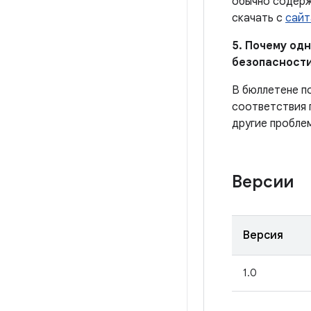
обычно содерж
скачать с
сайт
5. Почему од
безопасности
В бюллетене п
соответствия 
другие пробле
Версии
Версия
1.0