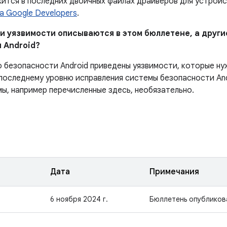
ится в последних двоичных файлах драйверов для устройст
а Google Developers
.
ни уязвимости описываются в этом бюллетене, а други
 Android?
о безопасности Android приведены уязвимости, которые ну
последнему уровню исправления системы безопасности And
мы, например перечисленные здесь, необязательно.
Дата
Примечания
6 ноября 2024 г.
Бюллетень опубликов