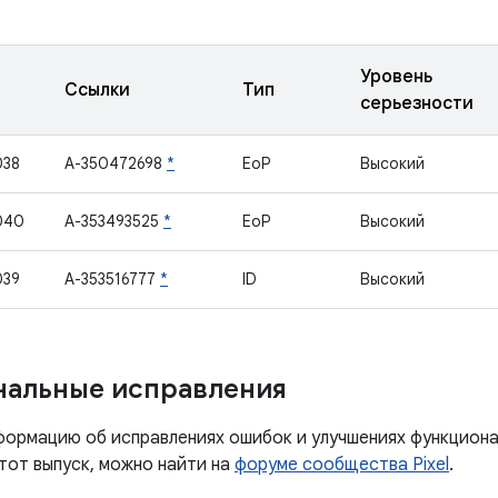
Уровень
Ссылки
Тип
серьезности
038
A-350472698
*
EoP
Высокий
040
A-353493525
*
EoP
Высокий
039
A-353516777
*
ID
Высокий
нальные исправления
ормацию об исправлениях ошибок и улучшениях функцион
тот выпуск, можно найти на
форуме сообщества Pixel
.