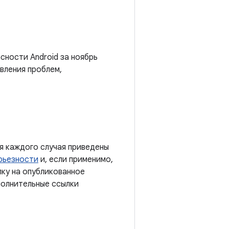
сности Android за ноябрь
вления проблем,
я каждого случая приведены
рьезности
и, если применимо,
лку на опубликованное
полнительные ссылки