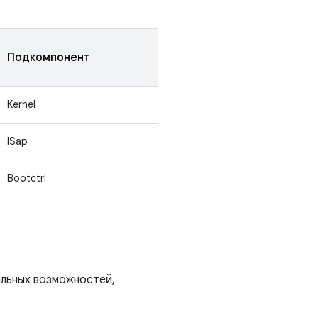
Подкомпонент
Kernel
ISap
Bootctrl
альных возможностей,