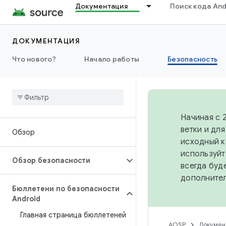
Документация
Поиск кода And
ДОКУМЕНТАЦИЯ
Что нового?
Начало работы
Безопасность
Начиная с 
ветки и дл
Обзор
исходный к
используйт
Обзор безопасности
всегда буд
дополните
Бюллетени по безопасности
Android
Главная страница бюллетеней
AOSP
Докумен