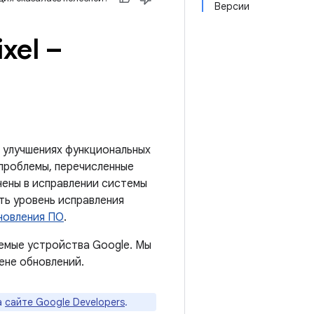
Версии
xel –
 улучшениях функциональных
 проблемы, перечисленные
анены в исправлении системы
ть уровень исправления
новления ПО
.
емые устройства Google. Мы
ене обновлений.
а
сайте Google Developers
.