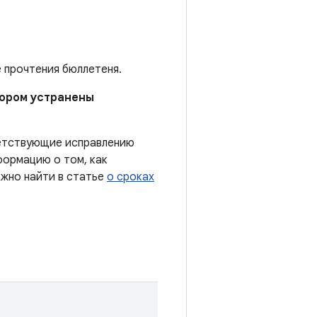
е прочтения бюллетеня.
отором устранены
ветствующие исправлению
формацию о том, как
ожно найти в статье
о сроках