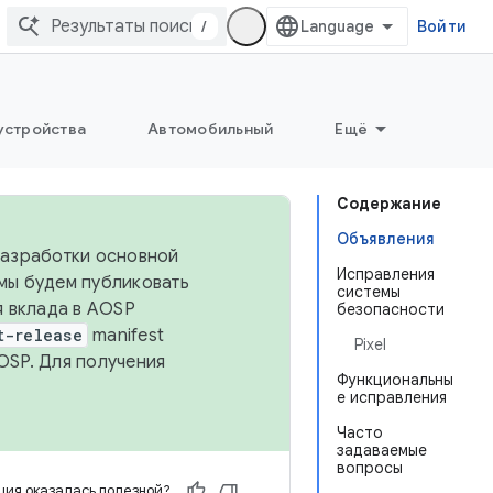
/
Войти
устройства
Автомобильный
Ещё
Содержание
Объявления
 разработки основной
Исправления
 мы будем публиковать
системы
я вклада в AOSP
безопасности
t-release
manifest
Pixel
OSP. Для получения
Функциональны
е исправления
Часто
задаваемые
вопросы
ия оказалась полезной?