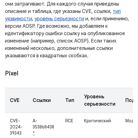
они затрагивают. Для каждого случая приведены
описание и таблица, где указаны CVE, ссылки,
тип
уязвимости
,
уровень серьезности
и, если применимо,
версии AOSP. Где возможно, мы добавляем к
идентификатору ошибки ссылку на опубликованное
изменение (например, список AOSP). Если таких
изменений несколько, дополнительные ссылки
указываются в квадратных скобках.
Pixel
Уровень
CVE
Ссылки
Тип
Подк
серьезности
CVE-
A-
RCE
Критический
Модул
2024-
353868438
39343
*