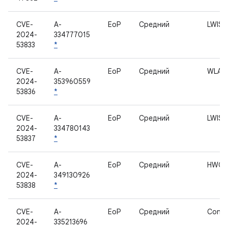
CVE-
A-
EoP
Средний
LWIS
2024-
334777015
53833
*
CVE-
A-
EoP
Средний
WLAN
2024-
353960559
53836
*
CVE-
A-
EoP
Средний
LWIS
2024-
334780143
53837
*
CVE-
A-
EoP
Средний
HWC 
2024-
349130926
53838
*
CVE-
A-
EoP
Средний
Conne
2024-
335213696