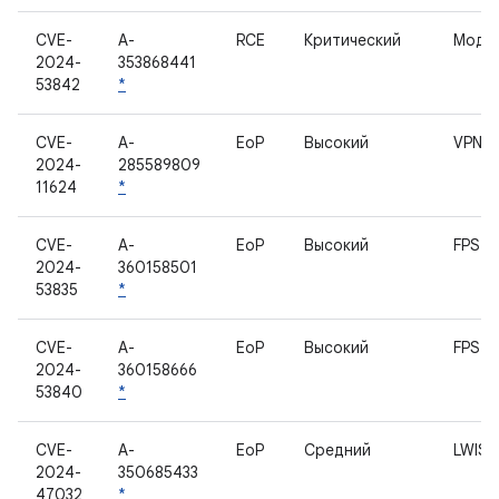
CVE-
A-
RCE
Критический
Модул
2024-
353868441
53842
*
CVE-
A-
EoP
Высокий
VPN
2024-
285589809
11624
*
CVE-
A-
EoP
Высокий
FPS
2024-
360158501
53835
*
CVE-
A-
EoP
Высокий
FPS
2024-
360158666
53840
*
CVE-
A-
EoP
Средний
LWIS
2024-
350685433
47032
*