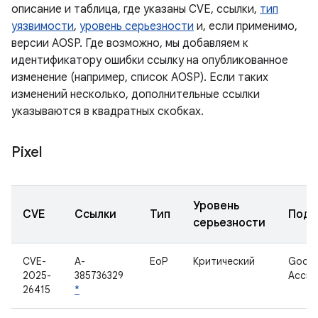
описание и таблица, где указаны CVE, ссылки,
тип
уязвимости
,
уровень серьезности
и, если применимо,
версии AOSP. Где возможно, мы добавляем к
идентификатору ошибки ссылку на опубликованное
изменение (например, список AOSP). Если таких
изменений несколько, дополнительные ссылки
указываются в квадратных скобках.
Pixel
Уровень
CVE
Ссылки
Тип
Подк
серьезности
CVE-
A-
EoP
Критический
Googl
2025-
385736329
Ассис
26415
*