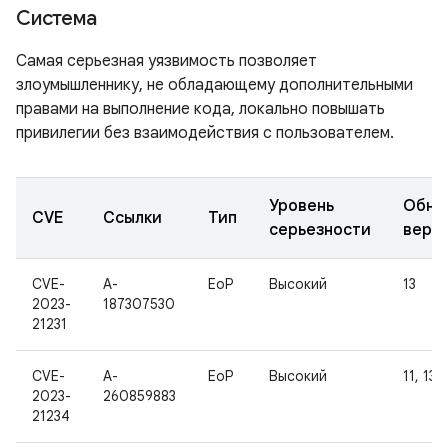
Система
Самая серьезная уязвимость позволяет
злоумышленнику, не обладающему дополнительными
правами на выполнение кода, локально повышать
привилегии без взаимодействия с пользователем.
Уровень
Обно
CVE
Ссылки
Тип
серьезности
верс
CVE-
A-
EoP
Высокий
13
2023-
187307530
21231
CVE-
A-
EoP
Высокий
11, 13
2023-
260859883
21234