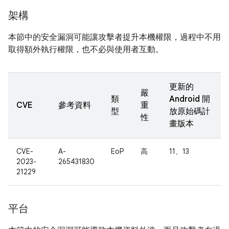
架構
本節中的安全漏洞可能讓攻擊者提升本機權限，過程中不用
取得額外執行權限，也不必與使用者互動。
更新的
嚴
類
Android 開
CVE
參考資料
重
型
放原始碼計
性
畫版本
CVE-
A-
EoP
高
11、13
2023-
265431830
21229
平台