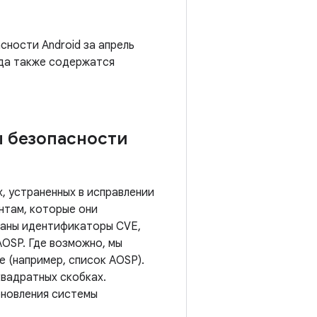
сности Android за апрель
ода также содержатся
ы безопасности
, устраненных в исправлении
нтам, которые они
азаны идентификаторы CVE,
AOSP. Где возможно, мы
 (например, список AOSP).
квадратных скобках.
бновления системы