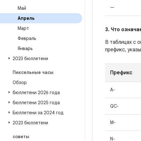
—
Май
Апрель
Март
3. Что означ
Февраль
В таблицах с 
Январь
префикс, указы
2023 бюллетени
Пиксельные часы
Префикс
Обзор
A-
бюллетени 2026 года
бюллетени 2025 года
QC-
Бюллетени за 2024 год
M-
2023 бюллетени
советы
N-