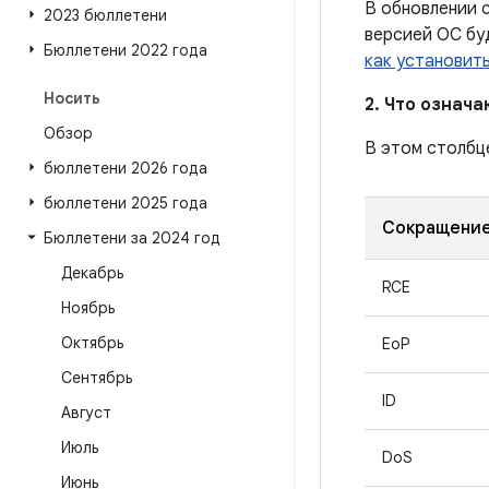
В обновлении с
2023 бюллетени
версией ОС бу
Бюллетени 2022 года
как установит
Носить
2. Что означ
Обзор
В этом столбц
бюллетени 2026 года
бюллетени 2025 года
Сокращени
Бюллетени за 2024 год
Декабрь
RCE
Ноябрь
Октябрь
EoP
Сентябрь
ID
Август
Июль
DoS
Июнь