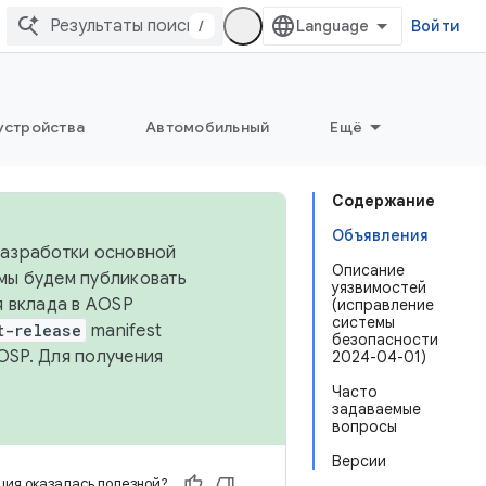
/
Войти
устройства
Автомобильный
Ещё
Содержание
Объявления
 разработки основной
Описание
 мы будем публиковать
уязвимостей
я вклада в AOSP
(исправление
системы
t-release
manifest
безопасности
OSP. Для получения
2024-04-01)
Часто
задаваемые
вопросы
Версии
ия оказалась полезной?