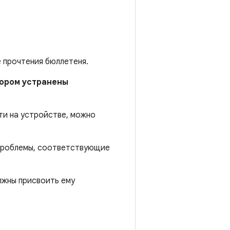
е прочтения бюллетеня.
отором устранены
ти на устройстве, можно
 проблемы, соответствующие
лжны присвоить ему