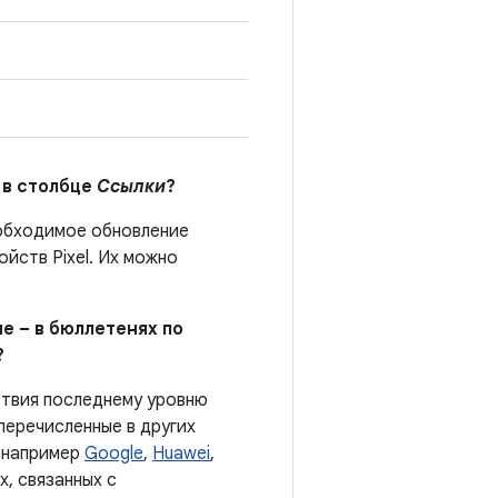
 в столбце
Ссылки
?
еобходимое обновление
йств Pixel. Их можно
е – в бюллетенях по
?
ствия последнему уровню
перечисленные в других
, например
Google
,
Huawei
,
, связанных с