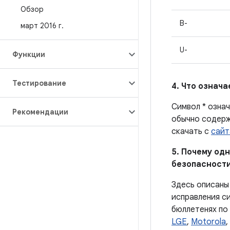
Обзор
B-
март 2016 г
.
U-
Функции
Тестирование
4. Что означ
Символ * озна
Рекомендации
обычно содерж
скачать с
сайт
5. Почему одн
безопасности
Здесь описаны
исправления си
бюллетенях по
LGE
,
Motorola
,