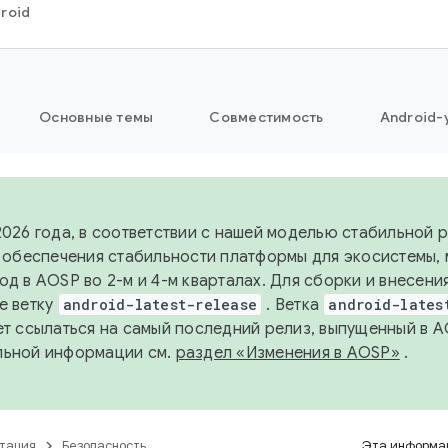
roid
Основные темы
Совместимость
Android-
2026 года, в соответствии с нашей моделью стабильной
я обеспечения стабильности платформы для экосистемы,
од в AOSP во 2-м и 4-м кварталах. Для сборки и внесени
е ветку
android-latest-release
. Ветка
android-lates
ет ссылаться на самый последний релиз, выпущенный в A
льной информации см.
раздел «Изменения в AOSP»
.
тация
Безопасность
Эта информац