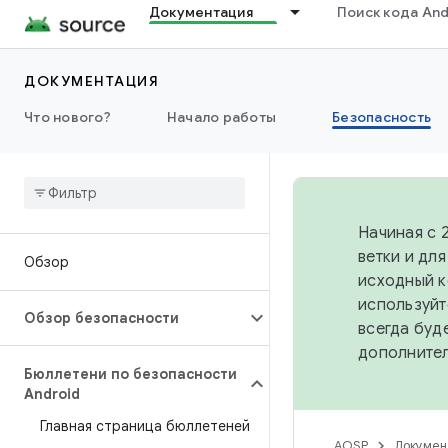
Документация
Поиск кода And
ДОКУМЕНТАЦИЯ
Что нового?
Начало работы
Безопасность
Начиная с 
ветки и дл
Обзор
исходный к
используйт
Обзор безопасности
всегда буд
дополните
Бюллетени по безопасности
Android
Главная страница бюллетеней
AOSP
Докумен