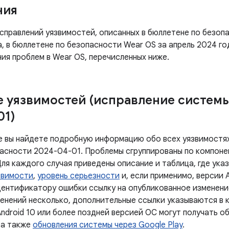
ния
правлений уязвимостей, описанных в бюллетене по безопа
а, в бюллетене по безопасности Wear OS за апрель 2024 г
ия проблем в Wear OS, перечисленных ниже.
 уязвимостей (исправление систем
01)
е вы найдете подробную информацию обо всех уязвимостях
асности 2024-04-01. Проблемы сгруппированы по компоне
Для каждого случая приведены описание и таблица, где ук
звимости
,
уровень серьезности
и, если применимо, версии 
дентификатору ошибки ссылку на опубликованное изменение
менений несколько, дополнительные ссылки указываются в 
ndroid 10 или более поздней версией ОС могут получать о
 а также
обновления системы через Google Play
.