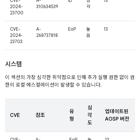
CVE-
A-
ID
심
13
2024-
310634539
각
23700
CVE-
A-
EoP
높
13
2024-
268737818
음
23703
시스템
이 섹션의 가장 심각한 취약점으로 인해 추가 실행 권한 없이 권
한의 로컬 에스컬레이션이 발생할 수 있습니다.
심
유
업데이트된
CVE
참조
각
형
AOSP 버전
도
CVE-
A-
EoP
높
13