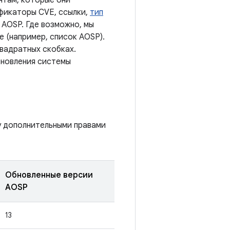
нтам, которые они
ификаторы CVE, ссылки,
тип
 AOSP. Где возможно, мы
 (например, список AOSP).
квадратных скобках.
бновления системы
у дополнительными правами
Обновленные версии
AOSP
13