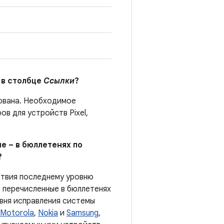
 в столбце
Ссылки
?
кована. Необходимое
в для устройств Pixel,
е – в бюллетенях по
?
ствия последнему уровню
 перечисленные в бюллетенях
овня исправления системы
Motorola
,
Nokia
и
Samsung
,