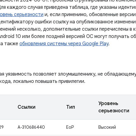
асности 2024-06-01. Проблемы сгруппированы по компоне
Для каждого случая приведена таблица, где указаны идент
овень серьезности
и, если применимо, обновленные версии
дентификатору ошибки ссылку на опубликованное изменение
менений несколько, дополнительные ссылки перечислены в 
ndroid 10 или более поздней версией ОС могут получать о
 а также
обновления системы через Google Play
.
ая уязвимость позволяет злоумышленнику, не обладающем
кода, локально повышать привилегии.
Уровень
Ссылки
Тип
серьезности
29
A-310686440
EoP
Высокий