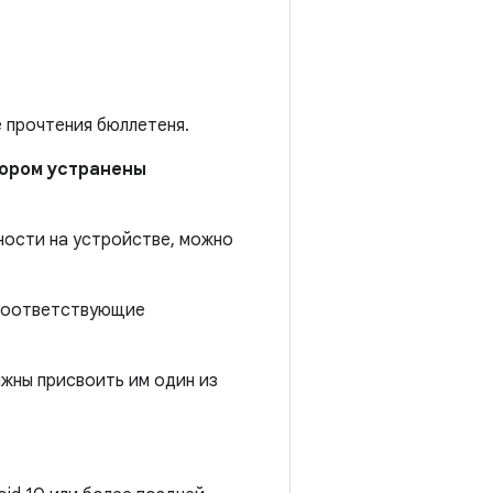
е прочтения бюллетеня.
отором устранены
ности на устройстве, можно
 соответствующие
жны присвоить им один из