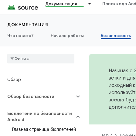
Документация
Поиск кода And
ДОКУМЕНТАЦИЯ
Что нового?
Начало работы
Безопасность
Начиная с 
ветки и дл
Обзор
исходный к
используйт
Обзор безопасности
всегда буд
дополните
Бюллетени по безопасности
Android
Главная страница бюллетеней
AOSP
Докумен