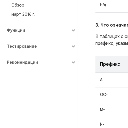
Н/д
Обзор
март 2016 г
.
3. Что означ
Функции
В таблицах с 
префикс, указы
Тестирование
Рекомендации
Префикс
A-
QC-
M-
N-