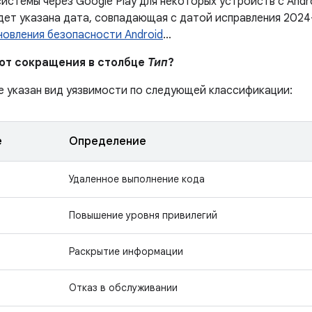
истемы через Google Play для некоторых устройств с Andr
дет указана дата, совпадающая с датой исправления 2024
новления безопасности Android
…
ают сокращения в столбце
Тип
?
е указан вид уязвимости по следующей классификации:
е
Определение
Удаленное выполнение кода
Повышение уровня привилегий
Раскрытие информации
Отказ в обслуживании