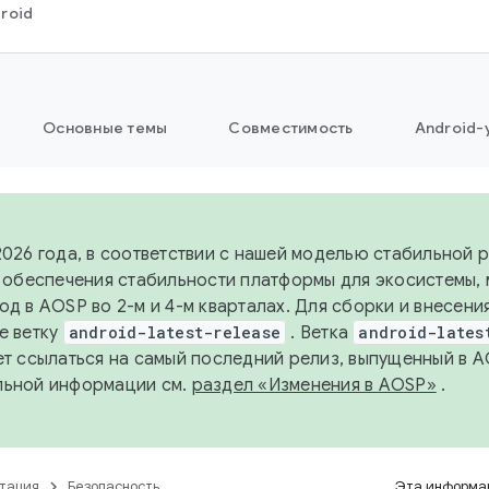
roid
Основные темы
Совместимость
Android-
2026 года, в соответствии с нашей моделью стабильной
я обеспечения стабильности платформы для экосистемы,
од в AOSP во 2-м и 4-м кварталах. Для сборки и внесени
е ветку
android-latest-release
. Ветка
android-lates
ет ссылаться на самый последний релиз, выпущенный в A
льной информации см.
раздел «Изменения в AOSP»
.
тация
Безопасность
Эта информац