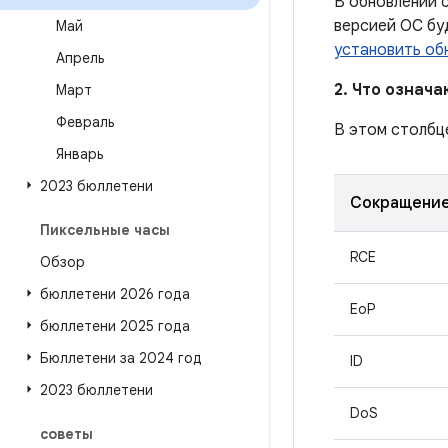
В обновлении с
версией ОС бу
Май
установить об
Апрель
2. Что означ
Март
Февраль
В этом столбц
Январь
2023 бюллетени
Сокращени
Пиксельные часы
RCE
Обзор
бюллетени 2026 года
EoP
бюллетени 2025 года
Бюллетени за 2024 год
ID
2023 бюллетени
DoS
советы