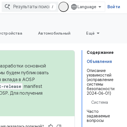
/
Войти
устройства
Автомобильный
Ещё
Содержание
Объявления
 разработки основной
Описание
 мы будем публиковать
уязвимостей
я вклада в AOSP
(исправление
системы
t-release
manifest
безопасности
OSP. Для получения
2024-06-01)
Система
Часто
задаваемые
вопросы
ия оказалась полезной?