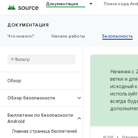
Документация
Поиск кода And
ДОКУМЕНТАЦИЯ
Что нового?
Начало работы
Безопасность
Начиная с 
ветки и дл
Обзор
исходный к
используйт
Обзор безопасности
всегда буд
дополните
Бюллетени по безопасности
Android
Главная страница бюллетеней
AOSP
Докумен