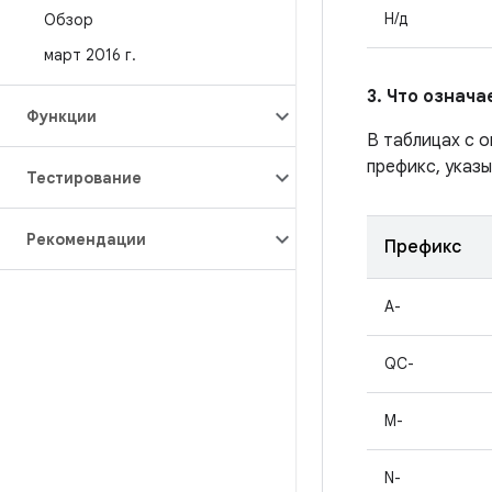
Н/д
Обзор
март 2016 г
.
3. Что означ
Функции
В таблицах с 
префикс, указы
Тестирование
Рекомендации
Префикс
A-
QC-
M-
N-