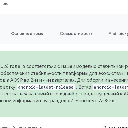
roid
Основные темы
Совместимость
Android-
2026 года, в соответствии с нашей моделью стабильной
я обеспечения стабильности платформы для экосистемы,
од в AOSP во 2-м и 4-м кварталах. Для сборки и внесени
е ветку
android-latest-release
. Ветка
android-lates
ет ссылаться на самый последний релиз, выпущенный в A
льной информации см.
раздел «Изменения в AOSP»
.
тация
Безопасность
Эта информац