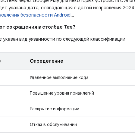
истемы через Google Play для некоторых устройств с Andr
дет указана дата, совпадающая с датой исправления 2024
новления безопасности Android
…
ают сокращения в столбце
Тип
?
е указан вид уязвимости по следующей классификации:
е
Определение
Удаленное выполнение кода
Повышение уровня привилегий
Раскрытие информации
Отказ в обслуживании