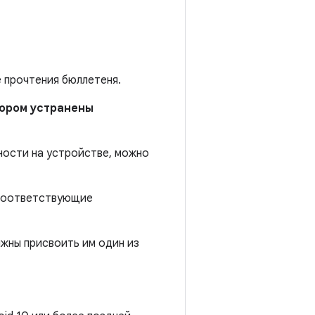
е прочтения бюллетеня.
отором устранены
ности на устройстве, можно
 соответствующие
жны присвоить им один из