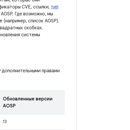
нтам, которые они
ификаторы CVE, ссылки,
тип
 AOSP. Где возможно, мы
 (например, список AOSP).
квадратных скобках.
бновления системы
у дополнительными правами
Обновленные версии
AOSP
13