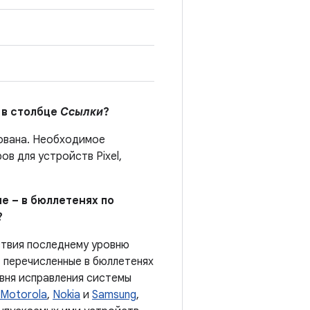
 в столбце
Ссылки
?
кована. Необходимое
в для устройств Pixel,
е – в бюллетенях по
?
ствия последнему уровню
 перечисленные в бюллетенях
овня исправления системы
Motorola
,
Nokia
и
Samsung
,