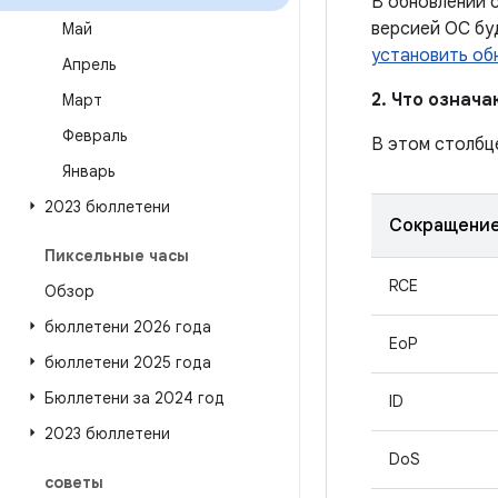
В обновлении с
версией ОС бу
Май
установить об
Апрель
2. Что означ
Март
Февраль
В этом столбц
Январь
2023 бюллетени
Сокращени
Пиксельные часы
RCE
Обзор
бюллетени 2026 года
EoP
бюллетени 2025 года
Бюллетени за 2024 год
ID
2023 бюллетени
DoS
советы