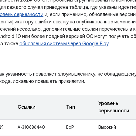
асности 2024-06-01. Проблемы сгруппированы по компоне
Для каждого случая приведена таблица, где указаны идент
овень серьезности
и, если применимо, обновленные версии
дентификатору ошибки ссылку на опубликованное изменение
менений несколько, дополнительные ссылки перечислены в 
ndroid 10 или более поздней версией ОС могут получать о
 а также
обновления системы через Google Play
.
ая уязвимость позволяет злоумышленнику, не обладающем
кода, локально повышать привилегии.
Уровень
Ссылки
Тип
серьезности
29
A-310686440
EoP
Высокий