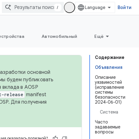
/
Войти
устройства
Автомобильный
Ещё
Содержание
Объявления
 разработки основной
Описание
 мы будем публиковать
уязвимостей
я вклада в AOSP
(исправление
системы
t-release
manifest
безопасности
OSP. Для получения
2024-06-01)
Система
Часто
задаваемые
вопросы
ия оказалась полезной?