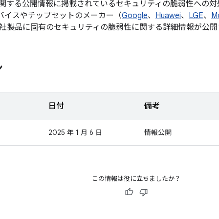
関する公開情報に掲載されているセキュリティの脆弱性への対
d デバイスやチップセットのメーカー（
Google
、
Huawei
、
LGE
、
M
社製品に固有のセキュリティの脆弱性に関する詳細情報が公開
ン
日付
備考
2025 年 1 月 6 日
情報公開
この情報は役に立ちましたか？