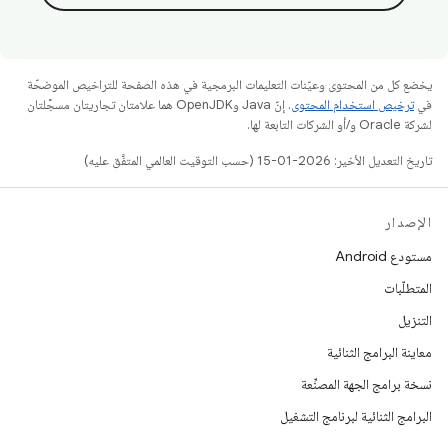
يخضع كل من المحتوى وعيّنات التعليمات البرمجية في هذه الصفحة للتراخيص الموضحّة
في
ترخيص استخدام المحتوى
. إنّ Java وOpenJDK هما علامتان تجاريتان مسجَّلتان
لشركة Oracle و/أو الشركات التابعة لها.
تاريخ التعديل الأخير: 2026-01-15 (حسب التوقيت العالمي المتفَّق عليه)
الإصدار
مستودع Android
المتطلّبات
التنزيل
معاينة البرامج الثنائية
نسخة برامج الجهة المصنِّعة
البرامج الثنائية لبرنامج التشغيل