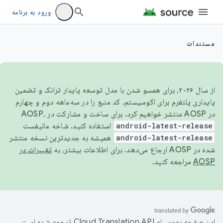
ورود به برنامه
مستندات
از سال ۲۰۲۶، برای همسو شدن با مدل توسعه پایدار ترانک و تضمین
پایداری پلتفرم برای اکوسیستم، کد منبع را در سه‌ماهه دوم و چهارم
در AOSP منتشر خواهیم کرد. برای ساخت و مشارکت در AOSP،
android-latest-release
استفاده کنید. شاخه مانیفست
android-latest-release
همیشه به جدیدترین نسخه منتشر
شده در AOSP ارجاع می‌دهد. برای اطلاعات بیشتر، به
تغییرات در
AOSP
مراجعه کنید.
این صفحه به‌وسیله
ترجمه شده است.