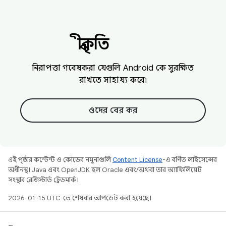
স্বীকৃতি
নিরাপত্তা গবেষকরা যেগুলি Android কে সুরক্ষিত
রাখতে সাহায্য করে৷
ওদের বের কর
এই পৃষ্ঠার কন্টেন্ট ও কোডের নমুনাগুলি
Content License
-এ বর্ণিত লাইসেন্সের
অধীনস্থ। Java এবং OpenJDK হল Oracle এবং/অথবা তার অ্যাফিলিয়েট
সংস্থার রেজিস্টার্ড ট্রেডমার্ক।
2026-01-15 UTC-তে শেষবার আপডেট করা হয়েছে।