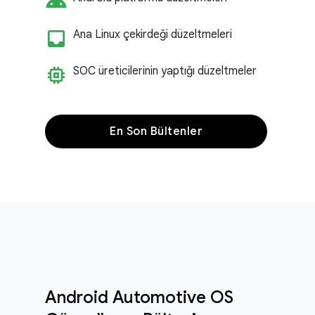
android
inbox_customize
Ana Linux çekirdeği düzeltmeleri
memory
SOC üreticilerinin yaptığı düzeltmeler
En Son Bültenler
Android Automotive OS