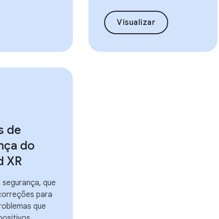
Visualizar
s de
nça do
d XR
 segurança, que
correções para
problemas que
positivos