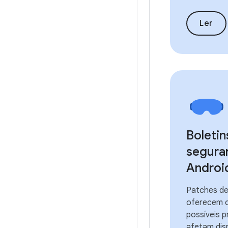
Ler
Boletin
segura
Androi
Patches de
oferecem 
possíveis 
afetam dis