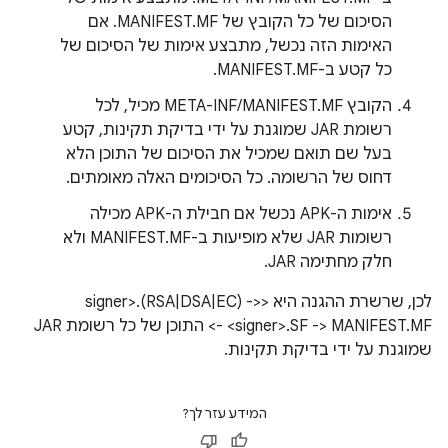
הסיכום של כל הקובץ של MANIFEST.MF. אם
האימות הזה נכשל, מתבצע אימות של הסיכום של
כל קטע ב-MANIFEST.MF.
הקובץ META-INF/MANIFEST.MF מכיל, לכל
רשומת JAR שמוגנת על ידי בדיקת תקינות, קטע
בעל שם תואם שמכיל את הסיכום של התוכן הלא
דחוס של הרשומה. כל הסיכומים האלה מאומתים.
אימות ה-APK נכשל אם חבילת ה-APK מכילה
רשומות JAR שלא מופיעות ב-MANIFEST.MF ולא
חלק מחתימה JAR.
לכן, שרשרת ההגנה היא <signer>.(RSA|DSA|EC) ->
<signer>.SF -> MANIFEST.MF -> התוכן של כל רשומת JAR
שמוגנת על ידי בדיקת תקינות.
המידע עזר לך?