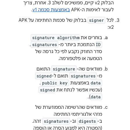
הבלוק v2 קיים, ממשיכים לשלב 3. אחרת, צריך
לעבור לאימות ה-APK
באמצעות סכמה v1
.
לכל
signer
בבלוק של סכמת החתימה על APK
v2:
בוחרים את
signature algorithm
ID
הנתמכת ביותר מ-
signatures
.
סדר החוזק נקבע לפי כל גרסה של
הטמעה או פלטפורמה.
מוודאים שה-
signature
התואם
מ-
signatures
תואם ל-
signed
data
באמצעות
public key
.
(עכשיו אפשר לנתח את
signed
).
data
מוודאים שהרשימה הממוזערת של
מזהי אלגוריתמי החתימה
ב-
digests
וב-
signatures
זהה.
(המטרה היא למנוע הסרה או הוספה