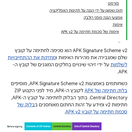
פורמט
תוכן שמוגן על ידי הגנה על תקינות האפליקציה
אמצעי הגנה מפני רולבק
אימות
אימות של סכמת חתימה על APK v2
APK Signature Scheme v2 הוא סכימה לחתימה על קובץ
שלם שמגבירה את מהירות האימות ו
מחזקת את ההתחייבויות
לשלמות
על ידי זיהוי שינויים בחלקים המוגנים של קובץ ה-
APK.
כשחותמים באמצעות APK Signature Scheme v2, מוסיפים
בלוק חתימה של APK
לקובץ ה-APK, מיד לפני הקטע ZIP
Central Directory. בתוך הבלוק לחתימה על קובץ ה-APK,
חתימות v2 ומידע על זהות החתום מאוחסנים ב
בלוק של
סכמת חתימה על קובץ APK v2
.