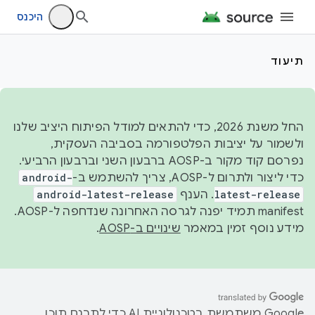
היכנס
תיעוד
החל משנת 2026, כדי להתאים למודל הפיתוח היציב שלנו
ולשמור על יציבות הפלטפורמה בסביבה העסקית,
נפרסם קוד מקור ב-AOSP ברבעון השני וברבעון הרביעי.
כדי ליצור ולתרום ל-AOSP, צריך להשתמש ב-
android-
latest-release
. הענף
android-latest-release
manifest תמיד יפנה לגרסה האחרונה שנדחפה ל-AOSP.
מידע נוסף זמין במאמר
שינויים ב-AOSP
.
‫Google משתמשת בטכנולוגיית AI כדי לתרגם תוכן