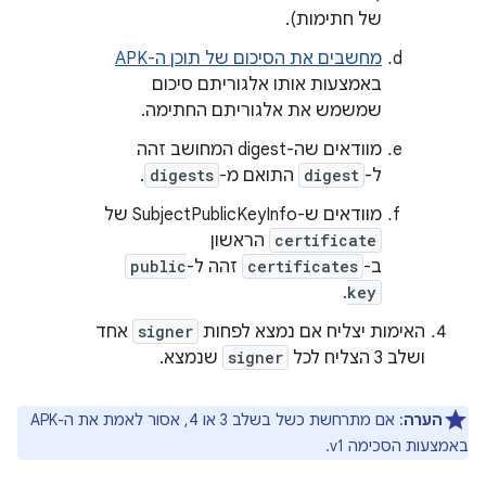
של חתימות).
מחשבים את הסיכום של תוכן ה-APK
באמצעות אותו אלגוריתם סיכום
שמשמש את אלגוריתם החתימה.
מוודאים שה-digest המחושב זהה
ל-
digest
התואם מ-
digests
.
מוודאים ש-SubjectPublicKeyInfo של
certificate
הראשון
ב-
certificates
זהה ל-
public
.
key
האימות יצליח אם נמצא לפחות
signer
אחד
ושלב 3 הצליח לכל
signer
שנמצא.
הערה
: אם מתרחשת כשל בשלב 3 או 4, אסור לאמת את ה-APK
באמצעות הסכימה v1.