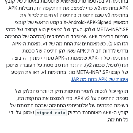
בחתימה v1 בפלטפורמות Android שתומכות באימות של קובץ
APK בחתימה v2. כדי לצמצם את ההתקפה הזו, חבילות APK
בחתימה v2 שגם חתומות בחתימה v1 חייבות לכלול את
המאפיין X-Android-APK-Signed בקטע הראשי של קובצי
META-INF/*.SF שלהן. הערך של המאפיין הוא קבוצה של מזהי
סכמות חתימת APK שמופרדים בפסיקים (המזהה של הסכימה
הזו הוא 2). כשמאמתים את החתימה של v1, מאמת ה-APK
נדרש לדחות חבילות APK שאין להן חתימה של סכמת
החתימה של ה-APK שמאמת ה-APK מעדיף מתוך הקבוצה
הזו (למשל, סכמה v2). ההגנה הזו מבוססת על העובדה שתוכן
של קובצי META-INF/*.SF מוגן בחתימות v1. ראו את הקטע
אימות של APK בחתימה JAR
.
תוקף יכול לנסות להסיר חתימות חזקות יותר מהבלוק של
סכמת החתימה על APK v2. כדי לצמצם את התקפה הזו,
רשימת המזהים של אלגוריתמי החתימה שבהם חתמתם על
קובץ ה-APK מאוחסנת בבלוק
signed data
שמוגן על ידי
כל חתימה.