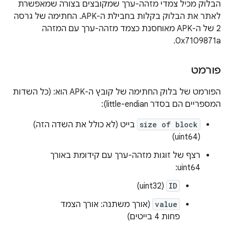
הבלוק מכיל צמדי מזהה-ערך שמקובצים בצורה שמאפשרת
לאתר את הבלוק בקלות בחבילת ה-APK. החתימה של גרסה
2 של ה-APK מאוחסנת כצמד מזהה-ערך עם המזהה
0x7109871a.
פורמט
הפורמט של בלוק החתימה של קובץ ה-APK הוא: (כל השדות
המספריים הם בסדר little-endian):
size of block
בייט (לא כולל את השדה הזה)
(uint64)
רצף של זוגות מזהה-ערך עם קידומת באורך
uint64:
(uint32)
ID
value
(אורך משתנה: אורך הצמד
פחות 4 בייטים)