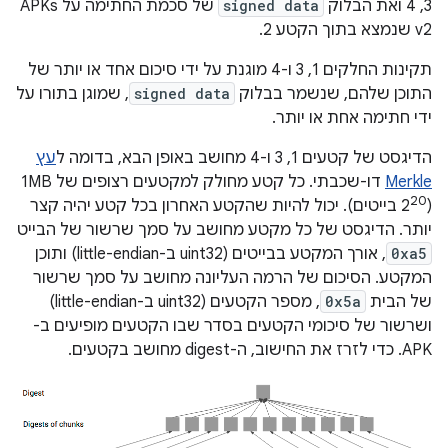
3, 4 ואת הבלוק
signed data
של סכמת החתימה על APKs
v2 שנמצא בתוך הקטע 2.
תקינות החלקים 1, 3 ו-4 מוגנת על ידי סיכום אחד או יותר של
התוכן שלהם, שנשמר בבלוק
signed data
, שמוגן בתורו על
ידי חתימה אחת או יותר.
הדיגסט של קטעים 1, 3 ו-4 מחושב באופן הבא, בדומה ל
עץ
Merkle
דו-שכבתי. כל קטע מחולק למקטעים רצופים של 1MB
20
(2
בייטים). יכול להיות שהקטע האחרון בכל קטע יהיה קצר
יותר. הדיגסט של כל מקטע מחושב על סמך שרשור של הבייט
0xa5
, אורך המקטע בבייטים (uint32 ב-little-endian) ותוכן
המקטע. הסיכום של הרמה העליונה מחושב על סמך שרשור
של הבית
0x5a
, מספר הקטעים (uint32 ב-little-endian)
ושרשור של סיכומי הקטעים בסדר שבו הקטעים מופיעים ב-
APK. כדי לזרז את החישוב, ה-digest מחושב בקטעים.