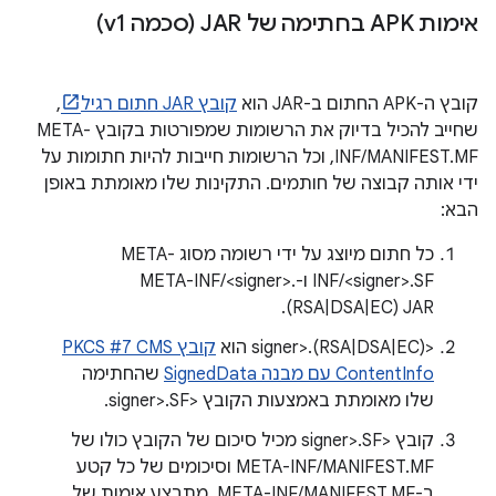
אימות APK בחתימה של JAR (סכמה v1)
קובץ ה-APK החתום ב-JAR הוא
קובץ JAR חתום רגיל
,
שחייב להכיל בדיוק את הרשומות שמפורטות בקובץ META-
INF/MANIFEST.MF, וכל הרשומות חייבות להיות חתומות על
ידי אותה קבוצה של חותמים. התקינות שלו מאומתת באופן
הבא:
כל חתום מיוצג על ידי רשומה מסוג META-
INF/<signer>.SF ו-META-INF/<signer>.
(RSA|DSA|EC) JAR.
<signer>.(RSA|DSA|EC) הוא
קובץ PKCS #7 CMS
ContentInfo עם מבנה SignedData
שהחתימה
שלו מאומתת באמצעות הקובץ <signer>.SF.
קובץ <signer>.SF מכיל סיכום של הקובץ כולו של
META-INF/MANIFEST.MF וסיכומים של כל קטע
ב-META-INF/MANIFEST.MF. מתבצע אימות של