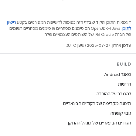
דוגמאות התוכן והקוד שבדף הזה כפופות לרישיונות המפורטים בקטע
רישיון
לתוכן
.‏ Java ו-OpenJDK הם סימנים מסחריים או סימנים מסחריים רשומים
של חברת Oracle ו/או של השותפים העצמאיים שלה.
עדכון אחרון: 2025-07-27 (שעון UTC).
BUILD
מאגר Android
דרישות
להסבר על ההורדה
תצוגה מקדימה של הקודים הבינאריים
גיבוי קושחה
הקודים הבינאריים של מנהל ההתקן