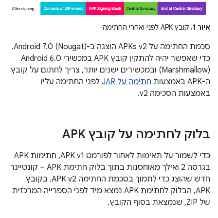
איור 1.
קובץ APK לפני ואחרי החתימה
סכמת החתימה על APKs v2 הוצגה ב-Android 7.0 (Nougat).
כדי שאפשר יהיה להתקין קובץ APK במכשירי Android 6.0
(Marshmallow) ובמכשירים ישנים יותר, צריך לחתום על קובץ
ה-APK באמצעות
חתימה על JAR
לפני החתימה עליו
באמצעות הסכימה v2.
בלוק לחתימה על קובץ APK
כדי לשמור על תאימות לאחור לפורמט APK v1, חתימות APK
בגרסה 2 ואילך מאוחסנות בתוך בלוק חתימת APK – קונטיינר
חדש שהוצג כדי לתמוך בסכמת החתימה APK v2. בקובץ
APK, הבלוק לחתימת APK נמצא מיד לפני הספרייה המרכזית
של ZIP, שנמצאת בסוף הקובץ.