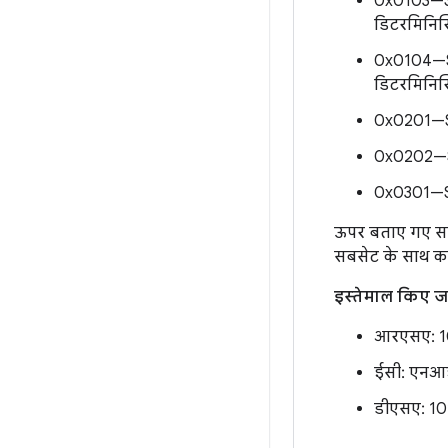
0x0103—SH
डिटरमिनिस्ट
0x0104—SH
डिटरमिनिस्ट
0x0201—SH
0x0202—S
0x0301—SH
ऊपर बताए गए सभी 
सबसेट के साथ का
इस्तेमाल किए ज
आरएसए: 10
ईसी: एनआई
डीएसए: 10