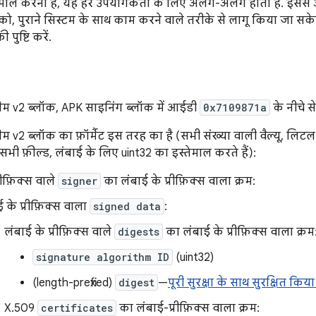
तेमाल करना है, यह हर उपयोगकर्ता के लिए अलग-अलग होता है. इससे आन
को, पुराने सिस्टम के साथ काम करने वाले तरीके से लागू किया जा सक
 पुष्टि करें.
कीम v2 ब्लॉक, APK साइनिंग ब्लॉक में आईडी
0x7109871a
के नीचे से
म v2 ब्लॉक का फ़ॉर्मैट इस तरह का है (सभी संख्या वाली वैल्यू, लिटल-इंड
े सभी फ़ील्ड, लंबाई के लिए uint32 का इस्तेमाल करते हैं):
रीफ़िक्स वाले
signer
का लंबाई के प्रीफ़िक्स वाला क्रम:
 के प्रीफ़िक्स वाला
signed data
:
लंबाई के प्रीफ़िक्स वाले
digests
का लंबाई के प्रीफ़िक्स वाला क्रम
signature algorithm ID
(uint32)
(length-prefixed)
digest
—
पूरी सुरक्षा के साथ सुरक्षित किया
X.509
certificates
का लंबाई-प्रीफ़िक्स वाला क्रम: