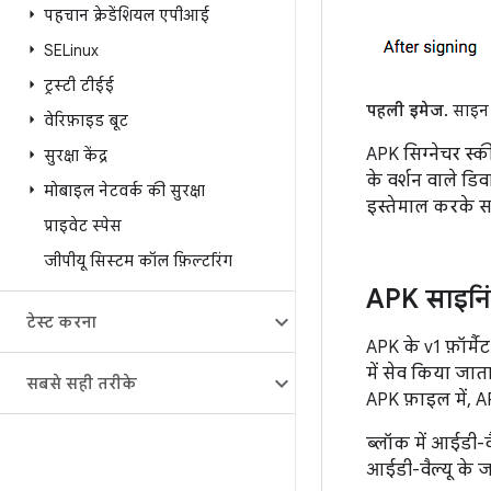
पहचान क्रेडेंशियल एपीआई
SELinux
ट्रस्टी टीईई
पहली इमेज.
साइन 
वेरिफ़ाइड बूट
APK सिग्नेचर स्
सुरक्षा केंद्र
के वर्शन वाले डि
मोबाइल नेटवर्क की सुरक्षा
इस्तेमाल करके 
प्राइवेट स्पेस
जीपीयू सिस्टम कॉल फ़िल्टरिंग
APK साइनि
टेस्ट करना
APK के v1 फ़ॉर्म
में सेव किया जात
सबसे सही तरीके
APK फ़ाइल में, AP
ब्लॉक में आईडी-व
आईडी-वैल्यू के ज