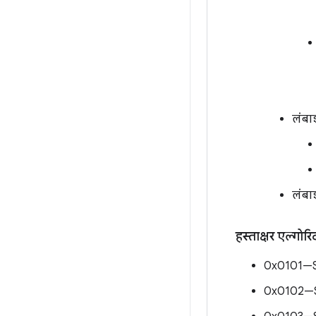
लंबाई
लंबाई
हस्ताक्षर एल्गो
0x0101—SH
0x0102—SH