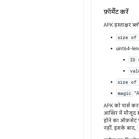
फ़ॉर्मैट करें
APK हस्ताक्षर ब्ल
size of
uint64-len
ID
val
size of
magic
“A
APK को पार्स करन
आखिर में मौजूद सें
होने का ऑफ़सेट प
नहीं. इसके बाद,