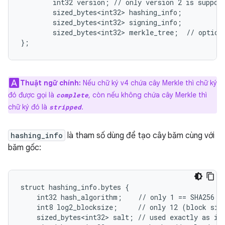
        int32 version; // only version 2 is support
        sized_bytes<int32> hashing_info;

        sized_bytes<int32> signing_info;

        sized_bytes<int32> merkle_tree;  // optiona
};
Thuật ngữ chính:
Nếu chữ ký v4 chứa cây Merkle thì chữ ký
đó được gọi là
, còn nếu không chứa cây Merkle thì
complete
chữ ký đó là
.
stripped
hashing_info
là tham số dùng để tạo cây băm cùng với
băm gốc:
struct hashing_info.bytes {

    int32 hash_algorithm;    // only 1 == SHA256 su
    int8 log2_blocksize;     // only 12 (block size
    sized_bytes<int32> salt; // used exactly as in 