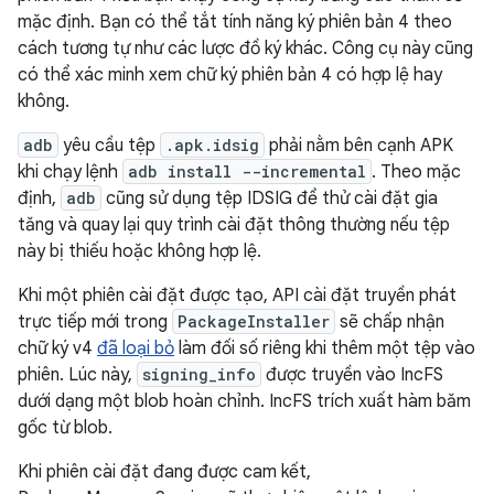
mặc định. Bạn có thể tắt tính năng ký phiên bản 4 theo
cách tương tự như các lược đồ ký khác. Công cụ này cũng
có thể xác minh xem chữ ký phiên bản 4 có hợp lệ hay
không.
adb
yêu cầu tệp
.apk.idsig
phải nằm bên cạnh APK
khi chạy lệnh
adb install --incremental
. Theo mặc
định,
adb
cũng sử dụng tệp IDSIG để thử cài đặt gia
tăng và quay lại quy trình cài đặt thông thường nếu tệp
này bị thiếu hoặc không hợp lệ.
Khi một phiên cài đặt được tạo, API cài đặt truyền phát
trực tiếp mới trong
PackageInstaller
sẽ chấp nhận
chữ ký v4
đã loại bỏ
làm đối số riêng khi thêm một tệp vào
phiên. Lúc này,
signing_info
được truyền vào IncFS
dưới dạng một blob hoàn chỉnh. IncFS trích xuất hàm băm
gốc từ blob.
Khi phiên cài đặt đang được cam kết,