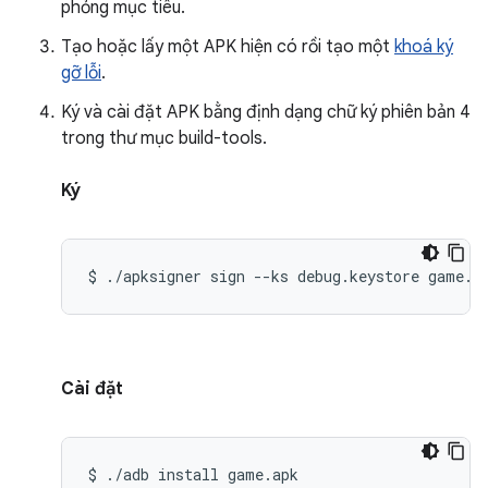
phỏng mục tiêu.
Tạo hoặc lấy một APK hiện có rồi tạo một
khoá ký
gỡ lỗi
.
Ký và cài đặt APK bằng định dạng chữ ký phiên bản 4
trong thư mục build-tools.
Ký
$
./apksigner
sign
--ks
debug.keystore
game.a
Cài đặt
$
./adb
install
game.apk