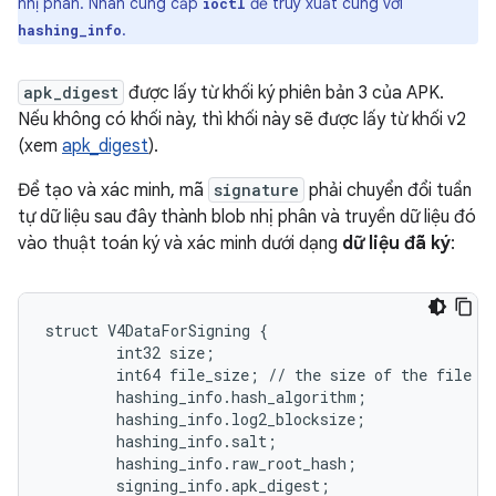
nhị phân. Nhân cung cấp
để truy xuất cùng với
ioctl
.
hashing_info
apk_digest
được lấy từ khối ký phiên bản 3 của APK.
Nếu không có khối này, thì khối này sẽ được lấy từ khối v2
(xem
apk_digest
).
Để tạo và xác minh, mã
signature
phải chuyển đổi tuần
tự dữ liệu sau đây thành blob nhị phân và truyền dữ liệu đó
vào thuật toán ký và xác minh dưới dạng
dữ liệu đã ký
:
struct V4DataForSigning {

        int32 size;

        int64 file_size; // the size of the file th
        hashing_info.hash_algorithm;

        hashing_info.log2_blocksize;

        hashing_info.salt;

        hashing_info.raw_root_hash;

        signing_info.apk_digest;
