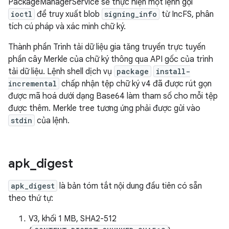
PackageManagerService sẽ thực hiện một lệnh gọi
ioctl
để truy xuất blob
signing_info
từ IncFS, phân
tích cú pháp và xác minh chữ ký.
Thành phần Trình tải dữ liệu gia tăng truyền trực tuyến
phần cây Merkle của chữ ký thông qua API gốc của trình
tải dữ liệu. Lệnh shell dịch vụ
package
install-
incremental
chấp nhận tệp chữ ký v4 đã được rút gọn
được mã hoá dưới dạng Base64 làm tham số cho mỗi tệp
được thêm. Merkle tree tương ứng phải được gửi vào
stdin
của lệnh.
apk
_
digest
apk_digest
là bản tóm tắt nội dung đầu tiên có sẵn
theo thứ tự:
V3, khối 1 MB, SHA2-512