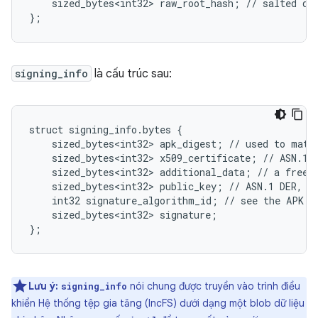
    sized_bytes<int32> raw_root_hash; // salted dig
};
signing_info
là cấu trúc sau:
struct signing_info.bytes {

    sized_bytes<int32> apk_digest; // used to match
    sized_bytes<int32> x509_certificate; // ASN.1 D
    sized_bytes<int32> additional_data; // a free-f
    sized_bytes<int32> public_key; // ASN.1 DER, mu
    int32 signature_algorithm_id; // see the APK v2
    sized_bytes<int32> signature;

};
Lưu ý:
nói chung được truyền vào trình điều
signing_info
khiển Hệ thống tệp gia tăng (IncFS) dưới dạng một blob dữ liệu