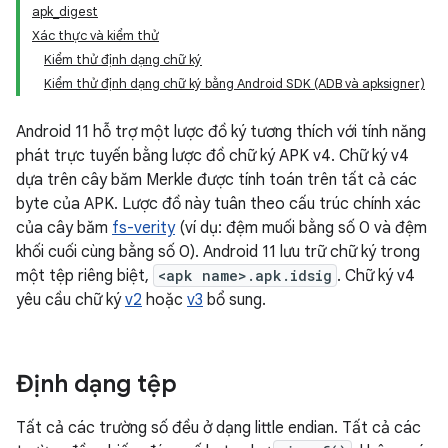
apk_digest
Xác thực và kiểm thử
Kiểm thử định dạng chữ ký
Kiểm thử định dạng chữ ký bằng Android SDK (ADB và apksigner)
Android 11 hỗ trợ một lược đồ ký tương thích với tính năng
phát trực tuyến bằng lược đồ chữ ký APK v4. Chữ ký v4
dựa trên cây băm Merkle được tính toán trên tất cả các
byte của APK. Lược đồ này tuân theo cấu trúc chính xác
của cây băm
fs-verity
(ví dụ: đệm muối bằng số 0 và đệm
khối cuối cùng bằng số 0). Android 11 lưu trữ chữ ký trong
một tệp riêng biệt,
<apk name>.apk.idsig
. Chữ ký v4
yêu cầu chữ ký
v2
hoặc
v3
bổ sung.
Định dạng tệp
Tất cả các trường số đều ở dạng little endian. Tất cả các