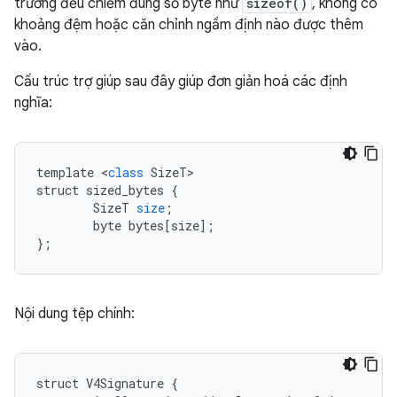
trường đều chiếm đúng số byte như
sizeof()
, không có
khoảng đệm hoặc căn chỉnh ngầm định nào được thêm
vào.
Cấu trúc trợ giúp sau đây giúp đơn giản hoá các định
nghĩa:
template
<
class
SizeT
struct
sized_bytes
{
SizeT
size
;
byte
bytes
[
size
]
;
}
;
Nội dung tệp chính:
struct V4Signature {
