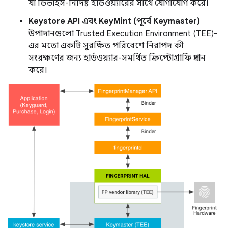
যা ডিভাইস-নির্দিষ্ট হার্ডওয়্যারের সাথে যোগাযোগ করে।
Keystore API এবং KeyMint (পূর্বে Keymaster)
উপাদানগুলো Trusted Execution Environment (TEE)-
এর মতো একটি সুরক্ষিত পরিবেশে নিরাপদ কী
সংরক্ষণের জন্য হার্ডওয়্যার-সমর্থিত ক্রিপ্টোগ্রাফি প্রদান
করে।