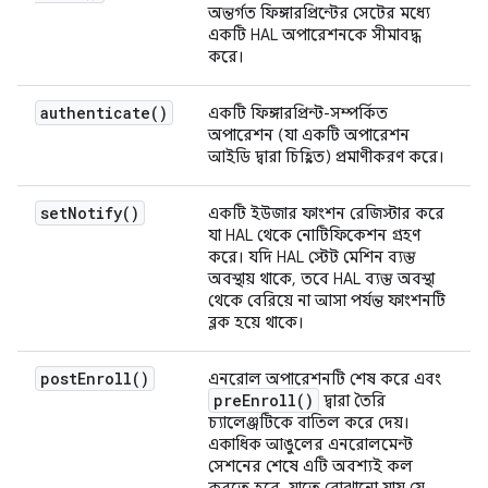
অন্তর্গত ফিঙ্গারপ্রিন্টের সেটের মধ্যে
একটি HAL অপারেশনকে সীমাবদ্ধ
করে।
authenticate(
)
একটি ফিঙ্গারপ্রিন্ট-সম্পর্কিত
অপারেশন (যা একটি অপারেশন
আইডি দ্বারা চিহ্নিত) প্রমাণীকরণ করে।
set
Notify(
)
একটি ইউজার ফাংশন রেজিস্টার করে
যা HAL থেকে নোটিফিকেশন গ্রহণ
করে। যদি HAL স্টেট মেশিন ব্যস্ত
অবস্থায় থাকে, তবে HAL ব্যস্ত অবস্থা
থেকে বেরিয়ে না আসা পর্যন্ত ফাংশনটি
ব্লক হয়ে থাকে।
post
Enroll(
)
এনরোল অপারেশনটি শেষ করে এবং
pre
Enroll(
)
দ্বারা তৈরি
চ্যালেঞ্জটিকে বাতিল করে দেয়।
একাধিক আঙুলের এনরোলমেন্ট
সেশনের শেষে এটি অবশ্যই কল
করতে হবে, যাতে বোঝানো যায় যে