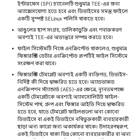
ইন্টারফেস (SPI) চ্যানেলটি শুধুমাত্র TEE-এর জন্য
অ্যাক্সেসযোগ্য হতে হবে এবং ডিভাইসের সমস্ত ফাইলে
একটি সুস্পষ্ট SELinux পলিসি থাকতে হবে।
আঙুলের ছাপ সংগ্রহ, তালিকাভুক্তি এবং শনাক্তকরণ
অবশ্যই TEE-এর অভ্যন্তরে সম্পন্ন করতে হবে।
ফাইল সিস্টেমটি নিজে এনক্রিপ্টেড থাকলেও, শুধুমাত্র
ফিঙ্গারপ্রিন্ট ডেটার এনক্রিপ্টেড রূপটিই ফাইল সিস্টেমে
সংরক্ষণ করা যাবে।
ফিঙ্গারপ্রিন্ট টেমপ্লেট অবশ্যই একটি ব্যক্তিগত, ডিভাইস-
নির্দিষ্ট কী দিয়ে স্বাক্ষরিত হতে হবে। অ্যাডভান্সড
এনক্রিপশন স্ট্যান্ডার্ড (AES)-এর ক্ষেত্রে, ন্যূনতমপক্ষে
একটি টেমপ্লেটকে অবশ্যই অ্যাবসোলিউট ফাইল-
সিস্টেম পাথ, গ্রুপ এবং ফিঙ্গার আইডি দিয়ে স্বাক্ষরিত
হতে হবে, যাতে টেমপ্লেট ফাইলগুলো অন্য কোনো
ডিভাইসে বা একই ডিভাইসে নথিভুক্তকারী ব্যবহারকারী
ছাড়া অন্য কারো জন্য অকার্যকর থাকে। উদাহরণস্বরূপ,
একই ডিভাইসে থাকা ভিন্ন কোনো ব্যবহারকারীর বা অন্য